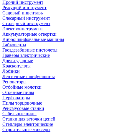
Прочий инструмент
Режущий инструмент
Садовый инвентарь
Слесарный инструмент
Столярный инструмент
Электроинструмент
Аккумуляторные отвертки
Виброшлифовальные машины
Гайковерты
Гвоздезабивные пистолеты
Граверы электрические
Дрели ударные
Краскопульты
Лобзики
Ленточные шлифмашины
Реноваторы
Отбойные молотки
Отрезные пилы
Перфораторы
Пилы торцовочные
Рейсмусовые станки
Сабельные пилы
Станки для заточки цепей
Степлеры электрические
Строительные миксеры