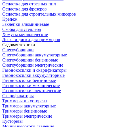
Оснастка для отрезных пил
Оснастка для фрезеров
Оснастка для строительных миксеров
Крепеж
Заклёпки алюминиевые
Скобы для степлера
Хомуты металлические
Леска и диски для триммеров
Садовая техника
Снегоуборщики
Снегоуборщики аккумуляторные
Снегоуборщики бензиновые
Снегоуборщики электрические
Газонокосилки и скарификаторы
Газонокосилки аккумуляторные
Газонокосилки бензиновые
Газонокосилки механические
Газонокосилки электрические
Скарификаторы
Триммеры и кусторезы
Триммеры аккумуляторные
Триммеры бензиновые
Триммеры электрические
Кусторезы
Мойки высокого давления