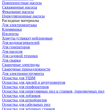
Поверхностные насосы
Скважинные насосы
Фекальные насосы
Циркуляционные насосы
Расходные материалы
Для электромонтажа
Клеммники
Изоленты
Хомуты (стяжки) нейлоновые
Для водонагревателей
Для генераторов
Для насосов
Для садовой техники
Для сварки
Сварочные электроды
Сварочные принадлежности
Для электроинструмента
Оснастка для УШМ
Оснастка для дрелей и шуруповертов
Оснастка для перфораторов
Оснастка для циркулярных пил и станков, торцовочных пил
Оснастка для лобзиков
Оснастка для штроборезов
Оснастка для сабельных пил
Оснастка для заточных станков