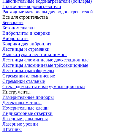
Накопительные водонагреватели (бойлеры)
Проточные водонагреватели
Расходные материалы для водонагревателей
Все для строительства
Бензорезы
Бетономешалки
Виброплиты и коврики
Виброплиты
Коврики для виброплит
Лестницы и стремянки
Вышка-тура и лестница-помост
Лестницы алюминиевые двухсекционные
Лестницы алюминиевые трёхсекционные
Лестницы-трансформеры
Стремянки алюминиевые
Стремянки стальные
Стеклодомкраты и вакуумные присоски
Инструменты
Измерительные приборы
Детекторы металла
Измерительные клещи
Индикаторные отвертки
Лазерные дальномеры
Лазерные уровни
Штативы