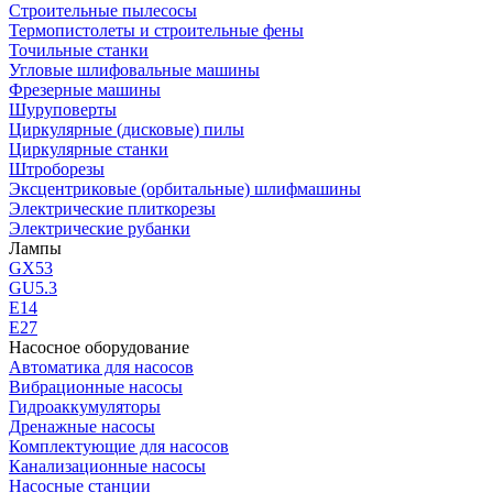
Строительные пылесосы
Термопистолеты и строительные фены
Точильные станки
Угловые шлифовальные машины
Фрезерные машины
Шуруповерты
Циркулярные (дисковые) пилы
Циркулярные станки
Штроборезы
Эксцентриковые (орбитальные) шлифмашины
Электрические плиткорезы
Электрические рубанки
Лампы
GX53
GU5.3
Е14
Е27
Насосное оборудование
Автоматика для насосов
Вибрационные насосы
Гидроаккумуляторы
Дренажные насосы
Комплектующие для насосов
Канализационные насосы
Насосные станции