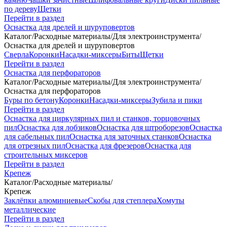
по дереву
Щетки
Перейти в раздел
Оснастка для дрелей и шуруповертов
Каталог
/
Расходные материалы
/
Для электроинструмента
/
Оснастка для дрелей и шуруповертов
Сверла
Коронки
Насадки-миксеры
Биты
Щетки
Перейти в раздел
Оснастка для перфораторов
Каталог
/
Расходные материалы
/
Для электроинструмента
/
Оснастка для перфораторов
Буры по бетону
Коронки
Насадки-миксеры
Зубила и пики
Перейти в раздел
Оснастка для циркулярных пил и станков, торцовочных
пил
Оснастка для лобзиков
Оснастка для штроборезов
Оснастка
для сабельных пил
Оснастка для заточных станков
Оснастка
для отрезных пил
Оснастка для фрезеров
Оснастка для
строительных миксеров
Перейти в раздел
Крепеж
Каталог
/
Расходные материалы
/
Крепеж
Заклёпки алюминиевые
Скобы для степлера
Хомуты
металлические
Перейти в раздел