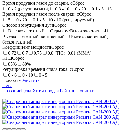
Время продувки газом до сварки, с
Сброс
0 - 2 (регулируемый)
0.3 - 10
0 - 20
0.1 - 3
3
Время продувки газом после сварки, с
Сброс
5
0 - 20
0.1 - 5
0 - 10 (регулируемый)
Способ возбуждения дуги
Сброс
Высокочастотный
Отрывом/Высокочастотный
Высокочастотный, контактный
Высокочастотный,
бесконтактный
Коэффициент мощности
Сброс
0,72
0,7
0,75
0,8 (TIG), 0,81 (MMA)
КПД
Сброс
85%
80%
Регулировка времени спада тока, с
Сброс
0 - 6
0 - 10
0 - 5
Показать
Очистить
Цена
Название
Цена
Хиты продаж
Рейтинг
Новинки