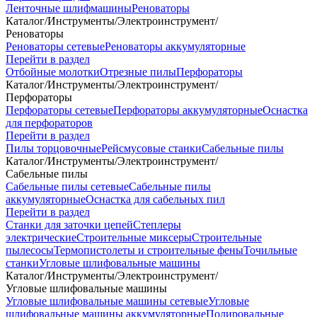
Ленточные шлифмашины
Реноваторы
Каталог
/
Инструменты
/
Электроинструмент
/
Реноваторы
Реноваторы сетевые
Реноваторы аккумуляторные
Перейти в раздел
Отбойные молотки
Отрезные пилы
Перфораторы
Каталог
/
Инструменты
/
Электроинструмент
/
Перфораторы
Перфораторы сетевые
Перфораторы аккумуляторные
Оснастка
для перфораторов
Перейти в раздел
Пилы торцовочные
Рейсмусовые станки
Сабельные пилы
Каталог
/
Инструменты
/
Электроинструмент
/
Сабельные пилы
Сабельные пилы сетевые
Сабельные пилы
аккумуляторные
Оснастка для сабельных пил
Перейти в раздел
Станки для заточки цепей
Степлеры
электрические
Строительные миксеры
Строительные
пылесосы
Термопистолеты и строительные фены
Точильные
станки
Угловые шлифовальные машины
Каталог
/
Инструменты
/
Электроинструмент
/
Угловые шлифовальные машины
Угловые шлифовальные машины сетевые
Угловые
шлифовальные машины аккумуляторные
Полировальные