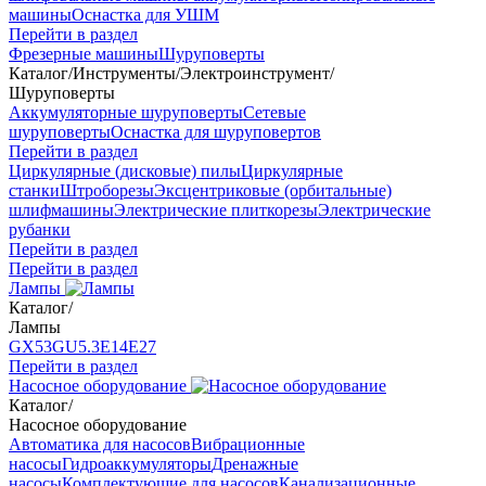
машины
Оснастка для УШМ
Перейти в раздел
Фрезерные машины
Шуруповерты
Каталог
/
Инструменты
/
Электроинструмент
/
Шуруповерты
Аккумуляторные шуруповерты
Сетевые
шуруповерты
Оснастка для шуруповертов
Перейти в раздел
Циркулярные (дисковые) пилы
Циркулярные
станки
Штроборезы
Эксцентриковые (орбитальные)
шлифмашины
Электрические плиткорезы
Электрические
рубанки
Перейти в раздел
Перейти в раздел
Лампы
Каталог
/
Лампы
GX53
GU5.3
Е14
Е27
Перейти в раздел
Насосное оборудование
Каталог
/
Насосное оборудование
Автоматика для насосов
Вибрационные
насосы
Гидроаккумуляторы
Дренажные
насосы
Комплектующие для насосов
Канализационные