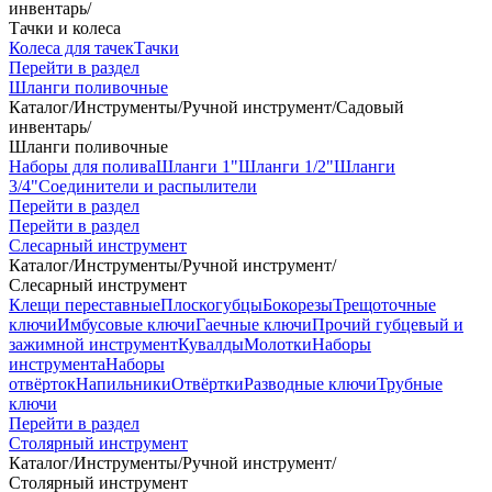
инвентарь
/
Тачки и колеса
Колеса для тачек
Тачки
Перейти в раздел
Шланги поливочные
Каталог
/
Инструменты
/
Ручной инструмент
/
Садовый
инвентарь
/
Шланги поливочные
Наборы для полива
Шланги 1"
Шланги 1/2"
Шланги
3/4"
Соединители и распылители
Перейти в раздел
Перейти в раздел
Слесарный инструмент
Каталог
/
Инструменты
/
Ручной инструмент
/
Слесарный инструмент
Клещи переставные
Плоскогубцы
Бокорезы
Трещоточные
ключи
Имбусовые ключи
Гаечные ключи
Прочий губцевый и
зажимной инструмент
Кувалды
Молотки
Наборы
инструмента
Наборы
отвёрток
Напильники
Отвёртки
Разводные ключи
Трубные
ключи
Перейти в раздел
Столярный инструмент
Каталог
/
Инструменты
/
Ручной инструмент
/
Столярный инструмент