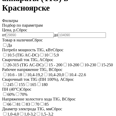
Красноярске
Фильтры
Подбор по параметрам
Цена, р.
Сброс
от
до
Товар в наличии
Сброс
Да
Потребл мощность TIG, кВт
Сброс
10.5 (TIG AC-DC)
10
5,9
Сварочный ток TIG, A
Сброс
20-315 (TIG AC-DC)
15 - 200
10-200
10-230
15-250
Рабочее напряжение TIG, B
Сброс
10.6 - 18
10,4-19,2
10,4-20,0
10.4 -22.6
Сварочный ток TIG (ПН 100%), А
Сброс
245
155
165
180
ПН (40°C)
Сброс
60%
70%
Напряжение холостого хода TIG, B
Сброс
66
81
83
70
85
Диаметр электрода TIG, мм
Сброс
1,0-4,0
1,0-3,2
1,5–3,2