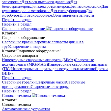
электропил
Для моек высокого давления
Для
бензотриммеров
Для электротриммеров
Для газонокосилок
Для
культиваторов и мотоблоков
Для снегоуборщиков
Для
мотобуров
Для зернодробилок
Оригинальные запчасти
Перейти в раздел
Перейти в раздел
Сварочное оборудование
Каталог
/
Сварочное оборудование
Сварочные краги
Сварочные аппараты для ПВХ
труб
Сварочные аппараты
Каталог
/
Сварочное оборудование
/
Сварочные аппараты
Инверторные сварочные аппараты (ММА)
Сварочные
полуавтоматы (MIG/MAG)
Инверторные сварочные аппараты
(TIG)
Инверторные аппараты для воздушно-плазменной резки
(ИПР)
Перейти в раздел
Сварочные горелки
Сварочные маски
Сварочные
принадлежности
Сварочные электроды
Перейти в раздел
Силовая техника
Каталог
/
Силовая техника
Автоматические устройства