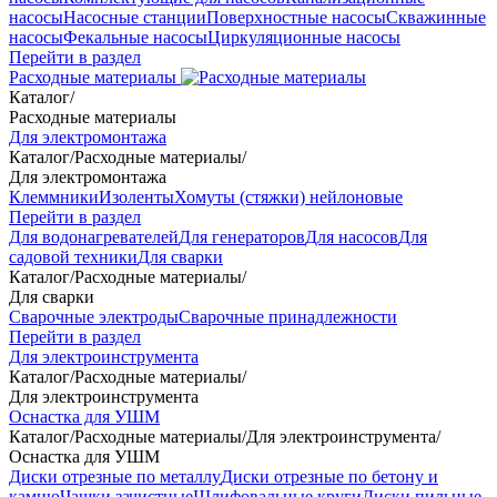
насосы
Насосные станции
Поверхностные насосы
Скважинные
насосы
Фекальные насосы
Циркуляционные насосы
Перейти в раздел
Расходные материалы
Каталог
/
Расходные материалы
Для электромонтажа
Каталог
/
Расходные материалы
/
Для электромонтажа
Клеммники
Изоленты
Хомуты (стяжки) нейлоновые
Перейти в раздел
Для водонагревателей
Для генераторов
Для насосов
Для
садовой техники
Для сварки
Каталог
/
Расходные материалы
/
Для сварки
Сварочные электроды
Сварочные принадлежности
Перейти в раздел
Для электроинструмента
Каталог
/
Расходные материалы
/
Для электроинструмента
Оснастка для УШМ
Каталог
/
Расходные материалы
/
Для электроинструмента
/
Оснастка для УШМ
Диски отрезные по металлу
Диски отрезные по бетону и
камню
Чашки зачистные
Шлифовальные круги
Диски пильные