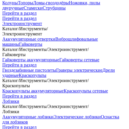
Колуны
Топоры
Ломы-гвоздодёры
Ножовки, пилы
двуручные
Стамески
Струбцины
Перейти в раздел
Перейти в раздел
Электроинструмент
Каталог
/
Инструменты
/
Электроинструмент
Аккумуляторные отвертки
Виброшлифовальные
машины
Гайковерты
Каталог
/
Инструменты
/
Электроинструмент
/
Гайковерты
Гайковерты аккумуляторные
Гайковерты сетевые
Перейти в раздел
Гвоздезабивные пистолеты
Граверы электрические
Дрели
ударные
Краскопульты
Каталог
/
Инструменты
/
Электроинструмент
/
Краскопульты
Краскопульты аккумуляторные
Краскопульты сетевые
Перейти в раздел
Лобзики
Каталог
/
Инструменты
/
Электроинструмент
/
Лобзики
Аккумуляторные лобзики
Электрические лобзики
Оснастка
для лобзиков
Перейти в раздел