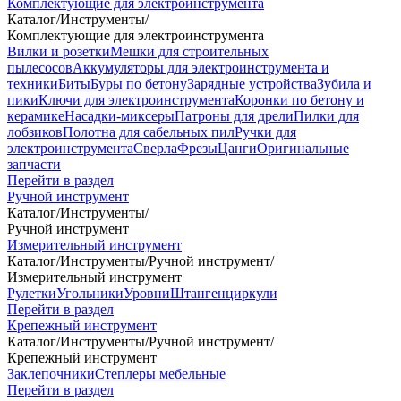
Комплектующие для электроинструмента
Каталог
/
Инструменты
/
Комплектующие для электроинструмента
Вилки и розетки
Мешки для строительных
пылесосов
Аккумуляторы для электроинструмента и
техники
Биты
Буры по бетону
Зарядные устройства
Зубила и
пики
Ключи для электроинструмента
Коронки по бетону и
керамике
Насадки-миксеры
Патроны для дрели
Пилки для
лобзиков
Полотна для сабельных пил
Ручки для
электроинструмента
Сверла
Фрезы
Цанги
Оригинальные
запчасти
Перейти в раздел
Ручной инструмент
Каталог
/
Инструменты
/
Ручной инструмент
Измерительный инструмент
Каталог
/
Инструменты
/
Ручной инструмент
/
Измерительный инструмент
Рулетки
Угольники
Уровни
Штангенциркули
Перейти в раздел
Крепежный инструмент
Каталог
/
Инструменты
/
Ручной инструмент
/
Крепежный инструмент
Заклепочники
Степлеры мебельные
Перейти в раздел