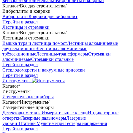
Бензорезы
Бетономешалки
Виброплиты и коврики
Каталог
/
Все для строительства
/
Виброплиты и коврики
Виброплиты
Коврики для виброплит
Перейти в раздел
Лестницы и стремянки
Каталог
/
Все для строительства
/
Лестницы и стремянки
Вышка-тура и лестница-помост
Лестницы алюминиевые
двухсекционные
Лестницы алюминиевые
трёхсекционные
Лестницы-трансформеры
Стремянки
алюминиевые
Стремянки стальные
Перейти в раздел
Стеклодомкраты и вакуумные присоски
Перейти в раздел
Инструменты
Каталог
/
Инструменты
Измерительные приборы
Каталог
/
Инструменты
/
Измерительные приборы
Детекторы металла
Измерительные клещи
Индикаторные
отвертки
Лазерные дальномеры
Лазерные
уровни
Штативы
Мультиметры
Тестеры напряжения
Перейти в раздел