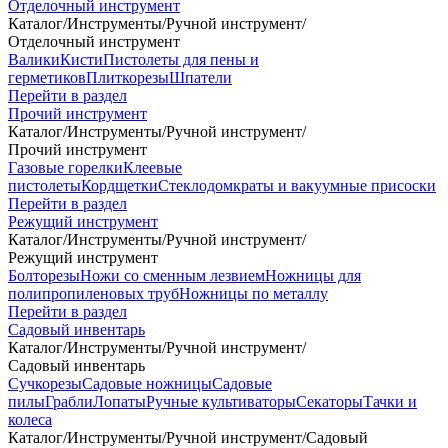
Отделочный инструмент
Каталог
/
Инструменты
/
Ручной инструмент
/
Отделочный инструмент
Валики
Кисти
Пистолеты для пены и
герметиков
Плиткорезы
Шпатели
Перейти в раздел
Прочий инструмент
Каталог
/
Инструменты
/
Ручной инструмент
/
Прочий инструмент
Газовые горелки
Клеевые
пистолеты
Кордщетки
Стеклодомкраты и вакуумные присоски
Перейти в раздел
Режущий инструмент
Каталог
/
Инструменты
/
Ручной инструмент
/
Режущий инструмент
Болторезы
Ножи со сменным лезвием
Ножницы для
полипропиленовых труб
Ножницы по металлу
Перейти в раздел
Садовый инвентарь
Каталог
/
Инструменты
/
Ручной инструмент
/
Садовый инвентарь
Сучкорезы
Садовые ножницы
Садовые
пилы
Грабли
Лопаты
Ручные культиваторы
Секаторы
Тачки и
колеса
Каталог
/
Инструменты
/
Ручной инструмент
/
Садовый