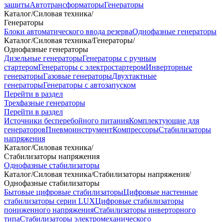
защиты
Автотрансформаторы
Генераторы
Каталог
/
Силовая техника
/
Генераторы
Блоки автоматического ввода резерва
Однофазные генераторы
Каталог
/
Силовая техника
/
Генераторы
/
Однофазные генераторы
Дизельные генераторы
Генераторы с ручным
стартером
Генераторы с электростартером
Инверторные
генераторы
Газовые генераторы
Двухтактные
генераторы
Генераторы с автозапуском
Перейти в раздел
Трехфазные генераторы
Перейти в раздел
Источники бесперебойного питания
Комплектующие для
генераторов
Пневмоинструмент
Компрессоры
Стабилизаторы
напряжения
Каталог
/
Силовая техника
/
Стабилизаторы напряжения
Однофазные стабилизаторы
Каталог
/
Силовая техника
/
Стабилизаторы напряжения
/
Однофазные стабилизаторы
Бытовые цифровые стабилизаторы
Цифровые настенные
стабилизаторы серии LUX
Цифровые стабилизаторы
пониженного напряжения
Стабилизаторы инверторного
типа
Стабилизаторы электромеханического