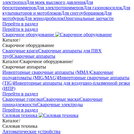
электропил
Для моек высокого давления
Для
бензотриммеров
Для электротриммеров
Для газонокосилок
Для
культиваторов и мотоблоков
Для снегоуборщиков
Для
мотобуров
Для зернодробилок
Оригинальные запчасти
Перейти в раздел
Перейти в раздел
Сварочное оборудование
Каталог
/
Сварочное оборудование
Сварочные краги
Сварочные аппараты для ПВХ
труб
Сварочные аппараты
Каталог
/
Сварочное оборудование
/
Сварочные аппараты
Инверторные сварочные аппараты (ММА)
Сварочные
полуавтоматы (MIG/MAG)
Инверторные сварочные аппараты
(TIG)
Инверторные аппараты для воздушно-плазменной резки
(ИПР)
Перейти в раздел
Сварочные горелки
Сварочные маски
Сварочные
принадлежности
Сварочные электроды
Перейти в раздел
Силовая техника
Каталог
/
Силовая техника
Автоматические устройства