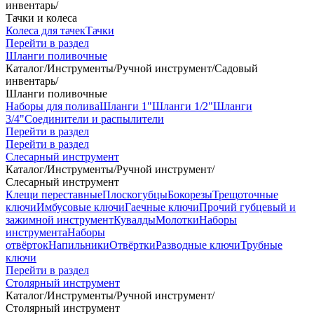
инвентарь
/
Тачки и колеса
Колеса для тачек
Тачки
Перейти в раздел
Шланги поливочные
Каталог
/
Инструменты
/
Ручной инструмент
/
Садовый
инвентарь
/
Шланги поливочные
Наборы для полива
Шланги 1"
Шланги 1/2"
Шланги
3/4"
Соединители и распылители
Перейти в раздел
Перейти в раздел
Слесарный инструмент
Каталог
/
Инструменты
/
Ручной инструмент
/
Слесарный инструмент
Клещи переставные
Плоскогубцы
Бокорезы
Трещоточные
ключи
Имбусовые ключи
Гаечные ключи
Прочий губцевый и
зажимной инструмент
Кувалды
Молотки
Наборы
инструмента
Наборы
отвёрток
Напильники
Отвёртки
Разводные ключи
Трубные
ключи
Перейти в раздел
Столярный инструмент
Каталог
/
Инструменты
/
Ручной инструмент
/
Столярный инструмент