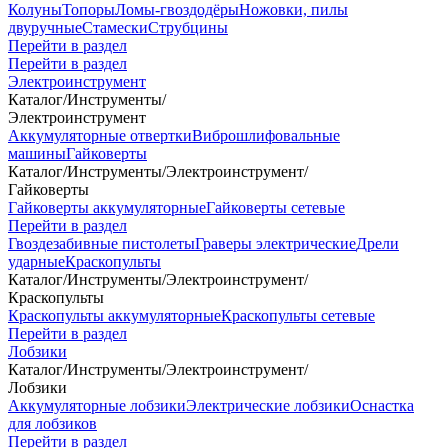
Колуны
Топоры
Ломы-гвоздодёры
Ножовки, пилы
двуручные
Стамески
Струбцины
Перейти в раздел
Перейти в раздел
Электроинструмент
Каталог
/
Инструменты
/
Электроинструмент
Аккумуляторные отвертки
Виброшлифовальные
машины
Гайковерты
Каталог
/
Инструменты
/
Электроинструмент
/
Гайковерты
Гайковерты аккумуляторные
Гайковерты сетевые
Перейти в раздел
Гвоздезабивные пистолеты
Граверы электрические
Дрели
ударные
Краскопульты
Каталог
/
Инструменты
/
Электроинструмент
/
Краскопульты
Краскопульты аккумуляторные
Краскопульты сетевые
Перейти в раздел
Лобзики
Каталог
/
Инструменты
/
Электроинструмент
/
Лобзики
Аккумуляторные лобзики
Электрические лобзики
Оснастка
для лобзиков
Перейти в раздел