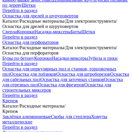
по дереву
Щетки
Перейти в раздел
Оснастка для дрелей и шуруповертов
Каталог
/
Расходные материалы
/
Для электроинструмента
/
Оснастка для дрелей и шуруповертов
Сверла
Коронки
Насадки-миксеры
Биты
Щетки
Перейти в раздел
Оснастка для перфораторов
Каталог
/
Расходные материалы
/
Для электроинструмента
/
Оснастка для перфораторов
Буры по бетону
Коронки
Насадки-миксеры
Зубила и пики
Перейти в раздел
Оснастка для циркулярных пил и станков, торцовочных
пил
Оснастка для лобзиков
Оснастка для штроборезов
Оснастка
для сабельных пил
Оснастка для заточных станков
Оснастка
для отрезных пил
Оснастка для фрезеров
Оснастка для
строительных миксеров
Перейти в раздел
Крепеж
Каталог
/
Расходные материалы
/
Крепеж
Заклёпки алюминиевые
Скобы для степлера
Хомуты
металлические
Перейти в раздел