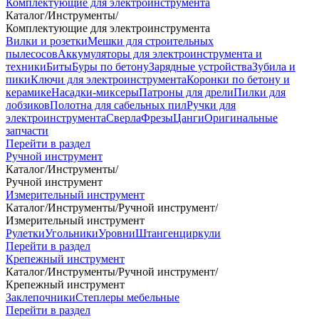
Комплектующие для электроинструмента
Каталог
/
Инструменты
/
Комплектующие для электроинструмента
Вилки и розетки
Мешки для строительных
пылесосов
Аккумуляторы для электроинструмента и
техники
Биты
Буры по бетону
Зарядные устройства
Зубила и
пики
Ключи для электроинструмента
Коронки по бетону и
керамике
Насадки-миксеры
Патроны для дрели
Пилки для
лобзиков
Полотна для сабельных пил
Ручки для
электроинструмента
Сверла
Фрезы
Цанги
Оригинальные
запчасти
Перейти в раздел
Ручной инструмент
Каталог
/
Инструменты
/
Ручной инструмент
Измерительный инструмент
Каталог
/
Инструменты
/
Ручной инструмент
/
Измерительный инструмент
Рулетки
Угольники
Уровни
Штангенциркули
Перейти в раздел
Крепежный инструмент
Каталог
/
Инструменты
/
Ручной инструмент
/
Крепежный инструмент
Заклепочники
Степлеры мебельные
Перейти в раздел