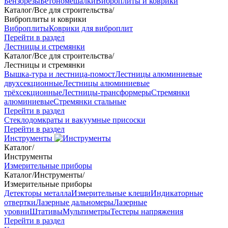
Бензорезы
Бетономешалки
Виброплиты и коврики
Каталог
/
Все для строительства
/
Виброплиты и коврики
Виброплиты
Коврики для виброплит
Перейти в раздел
Лестницы и стремянки
Каталог
/
Все для строительства
/
Лестницы и стремянки
Вышка-тура и лестница-помост
Лестницы алюминиевые
двухсекционные
Лестницы алюминиевые
трёхсекционные
Лестницы-трансформеры
Стремянки
алюминиевые
Стремянки стальные
Перейти в раздел
Стеклодомкраты и вакуумные присоски
Перейти в раздел
Инструменты
Каталог
/
Инструменты
Измерительные приборы
Каталог
/
Инструменты
/
Измерительные приборы
Детекторы металла
Измерительные клещи
Индикаторные
отвертки
Лазерные дальномеры
Лазерные
уровни
Штативы
Мультиметры
Тестеры напряжения
Перейти в раздел