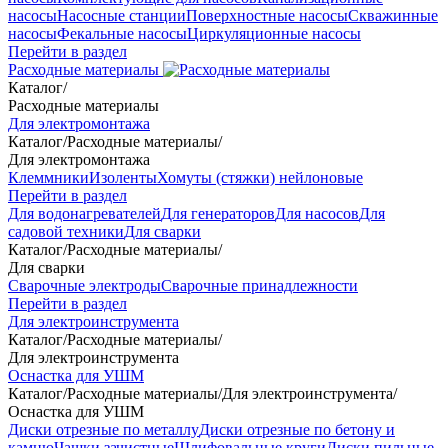
насосы
Насосные станции
Поверхностные насосы
Скважинные
насосы
Фекальные насосы
Циркуляционные насосы
Перейти в раздел
Расходные материалы
Каталог
/
Расходные материалы
Для электромонтажа
Каталог
/
Расходные материалы
/
Для электромонтажа
Клеммники
Изоленты
Хомуты (стяжки) нейлоновые
Перейти в раздел
Для водонагревателей
Для генераторов
Для насосов
Для
садовой техники
Для сварки
Каталог
/
Расходные материалы
/
Для сварки
Сварочные электроды
Сварочные принадлежности
Перейти в раздел
Для электроинструмента
Каталог
/
Расходные материалы
/
Для электроинструмента
Оснастка для УШМ
Каталог
/
Расходные материалы
/
Для электроинструмента
/
Оснастка для УШМ
Диски отрезные по металлу
Диски отрезные по бетону и
камню
Чашки зачистные
Шлифовальные круги
Диски пильные