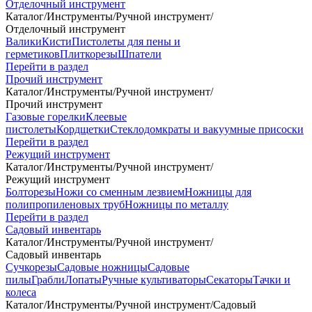
Отделочный инструмент
Каталог
/
Инструменты
/
Ручной инструмент
/
Отделочный инструмент
Валики
Кисти
Пистолеты для пены и
герметиков
Плиткорезы
Шпатели
Перейти в раздел
Прочий инструмент
Каталог
/
Инструменты
/
Ручной инструмент
/
Прочий инструмент
Газовые горелки
Клеевые
пистолеты
Кордщетки
Стеклодомкраты и вакуумные присоски
Перейти в раздел
Режущий инструмент
Каталог
/
Инструменты
/
Ручной инструмент
/
Режущий инструмент
Болторезы
Ножи со сменным лезвием
Ножницы для
полипропиленовых труб
Ножницы по металлу
Перейти в раздел
Садовый инвентарь
Каталог
/
Инструменты
/
Ручной инструмент
/
Садовый инвентарь
Сучкорезы
Садовые ножницы
Садовые
пилы
Грабли
Лопаты
Ручные культиваторы
Секаторы
Тачки и
колеса
Каталог
/
Инструменты
/
Ручной инструмент
/
Садовый