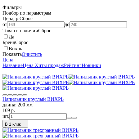
Фильтры
Подбор по параметрам
Цена, р.
Сброс
от
до
Товар в наличии
Сброс
Да
Бренд
Сброс
Вихрь
Показать
Очистить
Цена
Название
Цена
Хиты продаж
Рейтинг
Новинки
Напильник круглый ВИХРЬ
длина: 200 мм
169
p.
шт.
В 1 клик