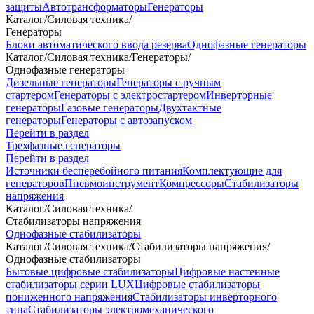
защиты
Автотрансформаторы
Генераторы
Каталог
/
Силовая техника
/
Генераторы
Блоки автоматического ввода резерва
Однофазные генераторы
Каталог
/
Силовая техника
/
Генераторы
/
Однофазные генераторы
Дизельные генераторы
Генераторы с ручным
стартером
Генераторы с электростартером
Инверторные
генераторы
Газовые генераторы
Двухтактные
генераторы
Генераторы с автозапуском
Перейти в раздел
Трехфазные генераторы
Перейти в раздел
Источники бесперебойного питания
Комплектующие для
генераторов
Пневмоинструмент
Компрессоры
Стабилизаторы
напряжения
Каталог
/
Силовая техника
/
Стабилизаторы напряжения
Однофазные стабилизаторы
Каталог
/
Силовая техника
/
Стабилизаторы напряжения
/
Однофазные стабилизаторы
Бытовые цифровые стабилизаторы
Цифровые настенные
стабилизаторы серии LUX
Цифровые стабилизаторы
пониженного напряжения
Стабилизаторы инверторного
типа
Стабилизаторы электромеханического