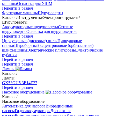
машины
Оснастка для УШМ
Перейти в раздел
Фрезерные машины
Шуруповерты
Каталог
/
Инструменты
/
Электроинструмент
/
Шуруповерты
Аккумуляторные шуруповерты
Сетевые
шуруповерты
Оснастка для шуруповертов
Перейти в раздел
Циркулярные (дисковые) пилы
Циркулярные
станки
Штроборезы
Эксцентриковые (орбитальные)
шлифмашины
Электрические плиткорезы
Электрические
рубанки
Перейти в раздел
Перейти в раздел
Лампы
Каталог
/
Лампы
GX53
GU5.3
Е14
Е27
Перейти в раздел
Насосное оборудование
Каталог
/
Насосное оборудование
Автоматика для насосов
Вибрационные
насосы
Гидроаккумуляторы
Дренажные
насосы
Комплектующие для насосов
Канализационные