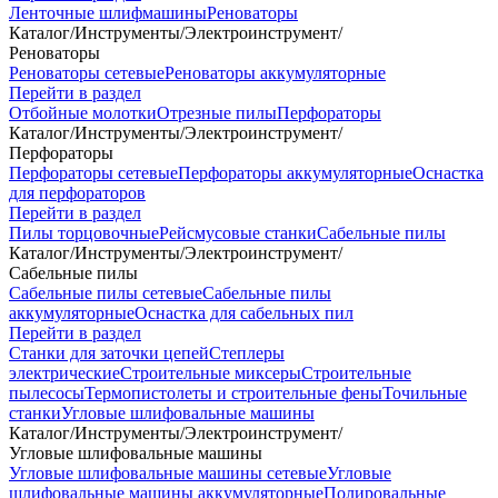
Ленточные шлифмашины
Реноваторы
Каталог
/
Инструменты
/
Электроинструмент
/
Реноваторы
Реноваторы сетевые
Реноваторы аккумуляторные
Перейти в раздел
Отбойные молотки
Отрезные пилы
Перфораторы
Каталог
/
Инструменты
/
Электроинструмент
/
Перфораторы
Перфораторы сетевые
Перфораторы аккумуляторные
Оснастка
для перфораторов
Перейти в раздел
Пилы торцовочные
Рейсмусовые станки
Сабельные пилы
Каталог
/
Инструменты
/
Электроинструмент
/
Сабельные пилы
Сабельные пилы сетевые
Сабельные пилы
аккумуляторные
Оснастка для сабельных пил
Перейти в раздел
Станки для заточки цепей
Степлеры
электрические
Строительные миксеры
Строительные
пылесосы
Термопистолеты и строительные фены
Точильные
станки
Угловые шлифовальные машины
Каталог
/
Инструменты
/
Электроинструмент
/
Угловые шлифовальные машины
Угловые шлифовальные машины сетевые
Угловые
шлифовальные машины аккумуляторные
Полировальные