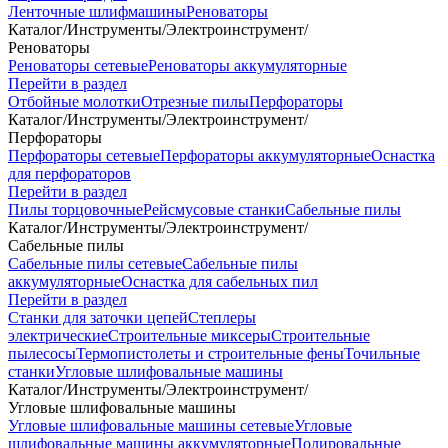
Ленточные шлифмашины
Реноваторы
Каталог
/
Инструменты
/
Электроинструмент
/
Реноваторы
Реноваторы сетевые
Реноваторы аккумуляторные
Перейти в раздел
Отбойные молотки
Отрезные пилы
Перфораторы
Каталог
/
Инструменты
/
Электроинструмент
/
Перфораторы
Перфораторы сетевые
Перфораторы аккумуляторные
Оснастка
для перфораторов
Перейти в раздел
Пилы торцовочные
Рейсмусовые станки
Сабельные пилы
Каталог
/
Инструменты
/
Электроинструмент
/
Сабельные пилы
Сабельные пилы сетевые
Сабельные пилы
аккумуляторные
Оснастка для сабельных пил
Перейти в раздел
Станки для заточки цепей
Степлеры
электрические
Строительные миксеры
Строительные
пылесосы
Термопистолеты и строительные фены
Точильные
станки
Угловые шлифовальные машины
Каталог
/
Инструменты
/
Электроинструмент
/
Угловые шлифовальные машины
Угловые шлифовальные машины сетевые
Угловые
шлифовальные машины аккумуляторные
Полировальные