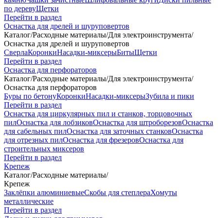
по дереву
Щетки
Перейти в раздел
Оснастка для дрелей и шуруповертов
Каталог
/
Расходные материалы
/
Для электроинструмента
/
Оснастка для дрелей и шуруповертов
Сверла
Коронки
Насадки-миксеры
Биты
Щетки
Перейти в раздел
Оснастка для перфораторов
Каталог
/
Расходные материалы
/
Для электроинструмента
/
Оснастка для перфораторов
Буры по бетону
Коронки
Насадки-миксеры
Зубила и пики
Перейти в раздел
Оснастка для циркулярных пил и станков, торцовочных
пил
Оснастка для лобзиков
Оснастка для штроборезов
Оснастка
для сабельных пил
Оснастка для заточных станков
Оснастка
для отрезных пил
Оснастка для фрезеров
Оснастка для
строительных миксеров
Перейти в раздел
Крепеж
Каталог
/
Расходные материалы
/
Крепеж
Заклёпки алюминиевые
Скобы для степлера
Хомуты
металлические
Перейти в раздел