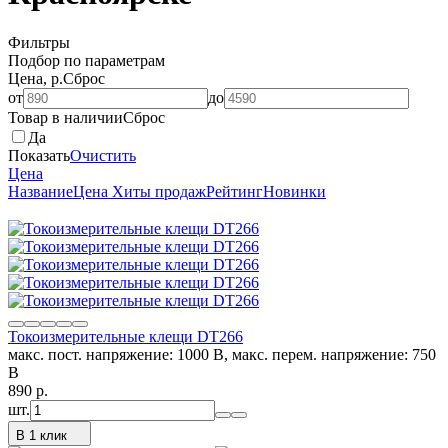
Фильтры
Подбор по параметрам
Цена, р.
Сброс
от
до
Товар в наличии
Сброс
Да
Показать
Очистить
Цена
Название
Цена
Хиты продаж
Рейтинг
Новинки
Токоизмерительные клещи DT266
мaкс. пост. напряжение: 1000 В, мaкс. перем. напряжение: 750
В
890
p.
шт.
В 1 клик