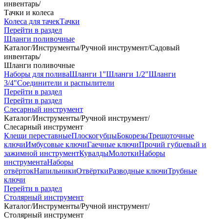
инвентарь
/
Тачки и колеса
Колеса для тачек
Тачки
Перейти в раздел
Шланги поливочные
Каталог
/
Инструменты
/
Ручной инструмент
/
Садовый
инвентарь
/
Шланги поливочные
Наборы для полива
Шланги 1"
Шланги 1/2"
Шланги
3/4"
Соединители и распылители
Перейти в раздел
Перейти в раздел
Слесарный инструмент
Каталог
/
Инструменты
/
Ручной инструмент
/
Слесарный инструмент
Клещи переставные
Плоскогубцы
Бокорезы
Трещоточные
ключи
Имбусовые ключи
Гаечные ключи
Прочий губцевый и
зажимной инструмент
Кувалды
Молотки
Наборы
инструмента
Наборы
отвёрток
Напильники
Отвёртки
Разводные ключи
Трубные
ключи
Перейти в раздел
Столярный инструмент
Каталог
/
Инструменты
/
Ручной инструмент
/
Столярный инструмент