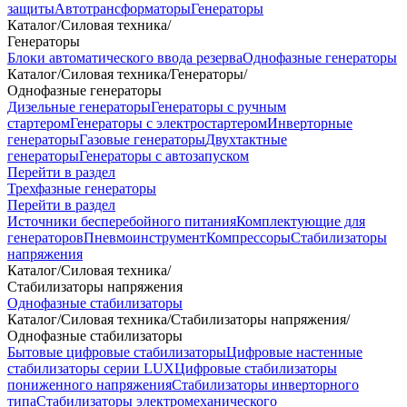
защиты
Автотрансформаторы
Генераторы
Каталог
/
Силовая техника
/
Генераторы
Блоки автоматического ввода резерва
Однофазные генераторы
Каталог
/
Силовая техника
/
Генераторы
/
Однофазные генераторы
Дизельные генераторы
Генераторы с ручным
стартером
Генераторы с электростартером
Инверторные
генераторы
Газовые генераторы
Двухтактные
генераторы
Генераторы с автозапуском
Перейти в раздел
Трехфазные генераторы
Перейти в раздел
Источники бесперебойного питания
Комплектующие для
генераторов
Пневмоинструмент
Компрессоры
Стабилизаторы
напряжения
Каталог
/
Силовая техника
/
Стабилизаторы напряжения
Однофазные стабилизаторы
Каталог
/
Силовая техника
/
Стабилизаторы напряжения
/
Однофазные стабилизаторы
Бытовые цифровые стабилизаторы
Цифровые настенные
стабилизаторы серии LUX
Цифровые стабилизаторы
пониженного напряжения
Стабилизаторы инверторного
типа
Стабилизаторы электромеханического