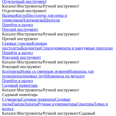
Отделочный инструмент
Каталог
/
Инструменты
/
Ручной инструмент
/
Отделочный инструмент
Валики
Кисти
Пистолеты для пены и
герметиков
Плиткорезы
Шпатели
Перейти в раздел
Прочий инструмент
Каталог
/
Инструменты
/
Ручной инструмент
/
Прочий инструмент
Газовые горелки
Клеевые
пистолеты
Кордщетки
Стеклодомкраты и вакуумные присоски
Перейти в раздел
Режущий инструмент
Каталог
/
Инструменты
/
Ручной инструмент
/
Режущий инструмент
Болторезы
Ножи со сменным лезвием
Ножницы для
полипропиленовых труб
Ножницы по металлу
Перейти в раздел
Садовый инвентарь
Каталог
/
Инструменты
/
Ручной инструмент
/
Садовый инвентарь
Сучкорезы
Садовые ножницы
Садовые
пилы
Грабли
Лопаты
Ручные культиваторы
Секаторы
Тачки и
колеса
Каталог
/
Инструменты
/
Ручной инструмент
/
Садовый