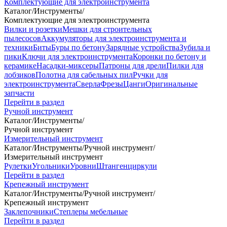
Комплектующие для электроинструмента
Каталог
/
Инструменты
/
Комплектующие для электроинструмента
Вилки и розетки
Мешки для строительных
пылесосов
Аккумуляторы для электроинструмента и
техники
Биты
Буры по бетону
Зарядные устройства
Зубила и
пики
Ключи для электроинструмента
Коронки по бетону и
керамике
Насадки-миксеры
Патроны для дрели
Пилки для
лобзиков
Полотна для сабельных пил
Ручки для
электроинструмента
Сверла
Фрезы
Цанги
Оригинальные
запчасти
Перейти в раздел
Ручной инструмент
Каталог
/
Инструменты
/
Ручной инструмент
Измерительный инструмент
Каталог
/
Инструменты
/
Ручной инструмент
/
Измерительный инструмент
Рулетки
Угольники
Уровни
Штангенциркули
Перейти в раздел
Крепежный инструмент
Каталог
/
Инструменты
/
Ручной инструмент
/
Крепежный инструмент
Заклепочники
Степлеры мебельные
Перейти в раздел