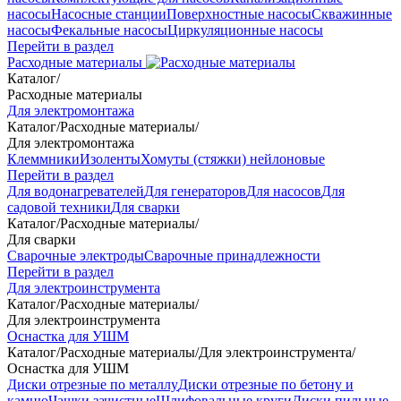
насосы
Насосные станции
Поверхностные насосы
Скважинные
насосы
Фекальные насосы
Циркуляционные насосы
Перейти в раздел
Расходные материалы
Каталог
/
Расходные материалы
Для электромонтажа
Каталог
/
Расходные материалы
/
Для электромонтажа
Клеммники
Изоленты
Хомуты (стяжки) нейлоновые
Перейти в раздел
Для водонагревателей
Для генераторов
Для насосов
Для
садовой техники
Для сварки
Каталог
/
Расходные материалы
/
Для сварки
Сварочные электроды
Сварочные принадлежности
Перейти в раздел
Для электроинструмента
Каталог
/
Расходные материалы
/
Для электроинструмента
Оснастка для УШМ
Каталог
/
Расходные материалы
/
Для электроинструмента
/
Оснастка для УШМ
Диски отрезные по металлу
Диски отрезные по бетону и
камню
Чашки зачистные
Шлифовальные круги
Диски пильные