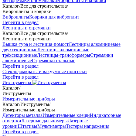
Бензорезы
Бетономешалки
Виброплиты и коврики
Каталог
/
Все для строительства
/
Виброплиты и коврики
Виброплиты
Коврики для виброплит
Перейти в раздел
Лестницы и стремянки
Каталог
/
Все для строительства
/
Лестницы и стремянки
Вышка-тура и лестница-помост
Лестницы алюминиевые
двухсекционные
Лестницы алюминиевые
трёхсекционные
Лестницы-трансформеры
Стремянки
алюминиевые
Стремянки стальные
Перейти в раздел
Стеклодомкраты и вакуумные присоски
Перейти в раздел
Инструменты
Каталог
/
Инструменты
Измерительные приборы
Каталог
/
Инструменты
/
Измерительные приборы
Детекторы металла
Измерительные клещи
Индикаторные
отвертки
Лазерные дальномеры
Лазерные
уровни
Штативы
Мультиметры
Тестеры напряжения
Перейти в раздел