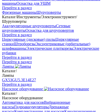
машины
Оснастка для УШМ
Перейти в раздел
Фрезерные машины
Шуруповерты
Каталог
/
Инструменты
/
Электроинструмент
/
Шуруповерты
Аккумуляторные шуруповерты
Сетевые
шуруповерты
Оснастка для шуруповертов
Перейти в раздел
Циркулярные (дисковые) пилы
Циркулярные
станки
Штроборезы
Эксцентриковые (орбитальные)
шлифмашины
Электрические плиткорезы
Электрические
рубанки
Перейти в раздел
Перейти в раздел
Лампы
Каталог
/
Лампы
GX53
GU5.3
Е14
Е27
Перейти в раздел
Насосное оборудование
Каталог
/
Насосное оборудование
Автоматика для насосов
Вибрационные
насосы
Гидроаккумуляторы
Дренажные
насосы
Комплектующие для насосов
Канализационные