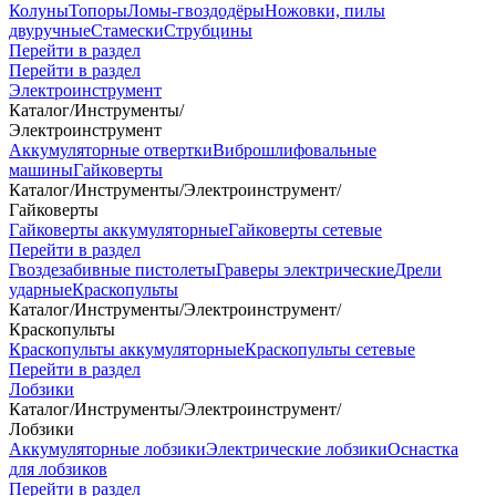
Колуны
Топоры
Ломы-гвоздодёры
Ножовки, пилы
двуручные
Стамески
Струбцины
Перейти в раздел
Перейти в раздел
Электроинструмент
Каталог
/
Инструменты
/
Электроинструмент
Аккумуляторные отвертки
Виброшлифовальные
машины
Гайковерты
Каталог
/
Инструменты
/
Электроинструмент
/
Гайковерты
Гайковерты аккумуляторные
Гайковерты сетевые
Перейти в раздел
Гвоздезабивные пистолеты
Граверы электрические
Дрели
ударные
Краскопульты
Каталог
/
Инструменты
/
Электроинструмент
/
Краскопульты
Краскопульты аккумуляторные
Краскопульты сетевые
Перейти в раздел
Лобзики
Каталог
/
Инструменты
/
Электроинструмент
/
Лобзики
Аккумуляторные лобзики
Электрические лобзики
Оснастка
для лобзиков
Перейти в раздел