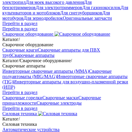
электропил
Для моек высокого давления
Для
бензотриммеров
Для электротриммеров
Для газонокосилок
Для
культиваторов и мотоблоков
Для снегоуборщиков
Для
мотобуров
Для зернодробилок
Оригинальные запчасти
Перейти в раздел
Перейти в раздел
Сварочное оборудование
Каталог
/
Сварочное оборудование
Сварочные краги
Сварочные аппараты для ПВХ
труб
Сварочные аппараты
Каталог
/
Сварочное оборудование
/
Сварочные аппараты
Инверторные сварочные аппараты (ММА)
Сварочные
полуавтоматы (MIG/MAG)
Инверторные сварочные аппараты
(TIG)
Инверторные аппараты для воздушно-плазменной резки
(ИПР)
Перейти в раздел
Сварочные горелки
Сварочные маски
Сварочные
принадлежности
Сварочные электроды
Перейти в раздел
Силовая техника
Каталог
/
Силовая техника
Автоматические устройства