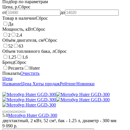
Подбор по параметрам
Цена, р.
Сброс
от
до
Товар в наличии
Сброс
Да
Мощность, кВт
Сброс
2
2,4
Объём двигателя, см³
Сброс
52
63
Объем топливного бака, л
Сброс
1,25
1,6
Бренд
Сброс
Ресанта
Huter
Показать
Очистить
Цена
Название
Цена
Хиты продаж
Рейтинг
Новинки
5.0
Мотобур Huter GGD-300
двухтактный, 2 кВт, 52 см³, бак - 1.25 л, диаметр - 300 мм
9 090
p.