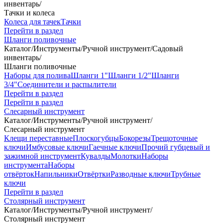
инвентарь
/
Тачки и колеса
Колеса для тачек
Тачки
Перейти в раздел
Шланги поливочные
Каталог
/
Инструменты
/
Ручной инструмент
/
Садовый
инвентарь
/
Шланги поливочные
Наборы для полива
Шланги 1"
Шланги 1/2"
Шланги
3/4"
Соединители и распылители
Перейти в раздел
Перейти в раздел
Слесарный инструмент
Каталог
/
Инструменты
/
Ручной инструмент
/
Слесарный инструмент
Клещи переставные
Плоскогубцы
Бокорезы
Трещоточные
ключи
Имбусовые ключи
Гаечные ключи
Прочий губцевый и
зажимной инструмент
Кувалды
Молотки
Наборы
инструмента
Наборы
отвёрток
Напильники
Отвёртки
Разводные ключи
Трубные
ключи
Перейти в раздел
Столярный инструмент
Каталог
/
Инструменты
/
Ручной инструмент
/
Столярный инструмент