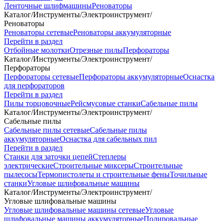
Ленточные шлифмашины
Реноваторы
Каталог
/
Инструменты
/
Электроинструмент
/
Реноваторы
Реноваторы сетевые
Реноваторы аккумуляторные
Перейти в раздел
Отбойные молотки
Отрезные пилы
Перфораторы
Каталог
/
Инструменты
/
Электроинструмент
/
Перфораторы
Перфораторы сетевые
Перфораторы аккумуляторные
Оснастка
для перфораторов
Перейти в раздел
Пилы торцовочные
Рейсмусовые станки
Сабельные пилы
Каталог
/
Инструменты
/
Электроинструмент
/
Сабельные пилы
Сабельные пилы сетевые
Сабельные пилы
аккумуляторные
Оснастка для сабельных пил
Перейти в раздел
Станки для заточки цепей
Степлеры
электрические
Строительные миксеры
Строительные
пылесосы
Термопистолеты и строительные фены
Точильные
станки
Угловые шлифовальные машины
Каталог
/
Инструменты
/
Электроинструмент
/
Угловые шлифовальные машины
Угловые шлифовальные машины сетевые
Угловые
шлифовальные машины аккумуляторные
Полировальные