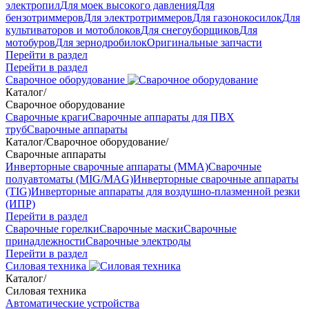
электропил
Для моек высокого давления
Для
бензотриммеров
Для электротриммеров
Для газонокосилок
Для
культиваторов и мотоблоков
Для снегоуборщиков
Для
мотобуров
Для зернодробилок
Оригинальные запчасти
Перейти в раздел
Перейти в раздел
Сварочное оборудование
Каталог
/
Сварочное оборудование
Сварочные краги
Сварочные аппараты для ПВХ
труб
Сварочные аппараты
Каталог
/
Сварочное оборудование
/
Сварочные аппараты
Инверторные сварочные аппараты (ММА)
Сварочные
полуавтоматы (MIG/MAG)
Инверторные сварочные аппараты
(TIG)
Инверторные аппараты для воздушно-плазменной резки
(ИПР)
Перейти в раздел
Сварочные горелки
Сварочные маски
Сварочные
принадлежности
Сварочные электроды
Перейти в раздел
Силовая техника
Каталог
/
Силовая техника
Автоматические устройства