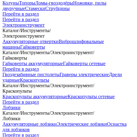
Колуны
Топоры
Ломы-гвоздодёры
Ножовки, пилы
двуручные
Стамески
Струбцины
Перейти в раздел
Перейти в раздел
Электроинструмент
Каталог
/
Инструменты
/
Электроинструмент
Аккумуляторные отвертки
Виброшлифовальные
машины
Гайковерты
Каталог
/
Инструменты
/
Электроинструмент
/
Гайковерты
Гайковерты аккумуляторные
Гайковерты сетевые
Перейти в раздел
Гвоздезабивные пистолеты
Граверы электрические
Дрели
ударные
Краскопульты
Каталог
/
Инструменты
/
Электроинструмент
/
Краскопульты
Краскопульты аккумуляторные
Краскопульты сетевые
Перейти в раздел
Лобзики
Каталог
/
Инструменты
/
Электроинструмент
/
Лобзики
Аккумуляторные лобзики
Электрические лобзики
Оснастка
для лобзиков
Перейти в раздел