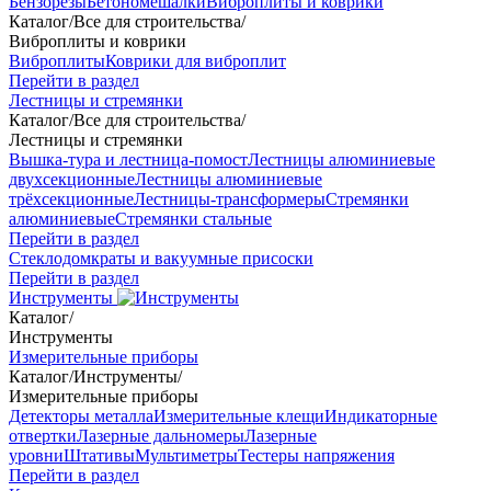
Бензорезы
Бетономешалки
Виброплиты и коврики
Каталог
/
Все для строительства
/
Виброплиты и коврики
Виброплиты
Коврики для виброплит
Перейти в раздел
Лестницы и стремянки
Каталог
/
Все для строительства
/
Лестницы и стремянки
Вышка-тура и лестница-помост
Лестницы алюминиевые
двухсекционные
Лестницы алюминиевые
трёхсекционные
Лестницы-трансформеры
Стремянки
алюминиевые
Стремянки стальные
Перейти в раздел
Стеклодомкраты и вакуумные присоски
Перейти в раздел
Инструменты
Каталог
/
Инструменты
Измерительные приборы
Каталог
/
Инструменты
/
Измерительные приборы
Детекторы металла
Измерительные клещи
Индикаторные
отвертки
Лазерные дальномеры
Лазерные
уровни
Штативы
Мультиметры
Тестеры напряжения
Перейти в раздел