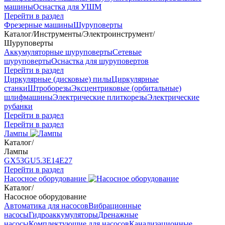
машины
Оснастка для УШМ
Перейти в раздел
Фрезерные машины
Шуруповерты
Каталог
/
Инструменты
/
Электроинструмент
/
Шуруповерты
Аккумуляторные шуруповерты
Сетевые
шуруповерты
Оснастка для шуруповертов
Перейти в раздел
Циркулярные (дисковые) пилы
Циркулярные
станки
Штроборезы
Эксцентриковые (орбитальные)
шлифмашины
Электрические плиткорезы
Электрические
рубанки
Перейти в раздел
Перейти в раздел
Лампы
Каталог
/
Лампы
GX53
GU5.3
Е14
Е27
Перейти в раздел
Насосное оборудование
Каталог
/
Насосное оборудование
Автоматика для насосов
Вибрационные
насосы
Гидроаккумуляторы
Дренажные
насосы
Комплектующие для насосов
Канализационные