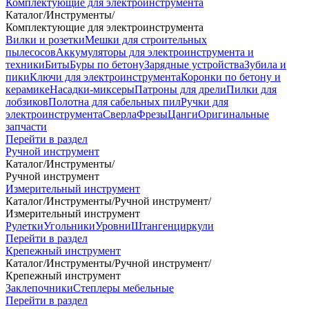
Комплектующие для электроинструмента
Каталог
/
Инструменты
/
Комплектующие для электроинструмента
Вилки и розетки
Мешки для строительных
пылесосов
Аккумуляторы для электроинструмента и
техники
Биты
Буры по бетону
Зарядные устройства
Зубила и
пики
Ключи для электроинструмента
Коронки по бетону и
керамике
Насадки-миксеры
Патроны для дрели
Пилки для
лобзиков
Полотна для сабельных пил
Ручки для
электроинструмента
Сверла
Фрезы
Цанги
Оригинальные
запчасти
Перейти в раздел
Ручной инструмент
Каталог
/
Инструменты
/
Ручной инструмент
Измерительный инструмент
Каталог
/
Инструменты
/
Ручной инструмент
/
Измерительный инструмент
Рулетки
Угольники
Уровни
Штангенциркули
Перейти в раздел
Крепежный инструмент
Каталог
/
Инструменты
/
Ручной инструмент
/
Крепежный инструмент
Заклепочники
Степлеры мебельные
Перейти в раздел