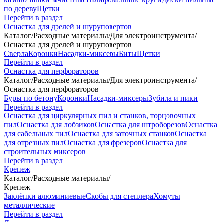
по дереву
Щетки
Перейти в раздел
Оснастка для дрелей и шуруповертов
Каталог
/
Расходные материалы
/
Для электроинструмента
/
Оснастка для дрелей и шуруповертов
Сверла
Коронки
Насадки-миксеры
Биты
Щетки
Перейти в раздел
Оснастка для перфораторов
Каталог
/
Расходные материалы
/
Для электроинструмента
/
Оснастка для перфораторов
Буры по бетону
Коронки
Насадки-миксеры
Зубила и пики
Перейти в раздел
Оснастка для циркулярных пил и станков, торцовочных
пил
Оснастка для лобзиков
Оснастка для штроборезов
Оснастка
для сабельных пил
Оснастка для заточных станков
Оснастка
для отрезных пил
Оснастка для фрезеров
Оснастка для
строительных миксеров
Перейти в раздел
Крепеж
Каталог
/
Расходные материалы
/
Крепеж
Заклёпки алюминиевые
Скобы для степлера
Хомуты
металлические
Перейти в раздел