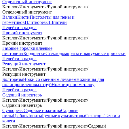
Отделочный инструмент
Каталог
/
Инструменты
/
Ручной инструмент
/
Отделочный инструмент
Валики
Кисти
Пистолеты для пены и
герметиков
Плиткорезы
Шпатели
Перейти в раздел
Прочий инструмент
Каталог
/
Инструменты
/
Ручной инструмент
/
Прочий инструмент
Газовые горелки
Клеевые
пистолеты
Кордщетки
Стеклодомкраты и вакуумные присоски
Перейти в раздел
Режущий инструмент
Каталог
/
Инструменты
/
Ручной инструмент
/
Режущий инструмент
Болторезы
Ножи со сменным лезвием
Ножницы для
полипропиленовых труб
Ножницы по металлу
Перейти в раздел
Садовый инвентарь
Каталог
/
Инструменты
/
Ручной инструмент
/
Садовый инвентарь
Сучкорезы
Садовые ножницы
Садовые
пилы
Грабли
Лопаты
Ручные культиваторы
Секаторы
Тачки и
колеса
Каталог
/
Инструменты
/
Ручной инструмент
/
Садовый