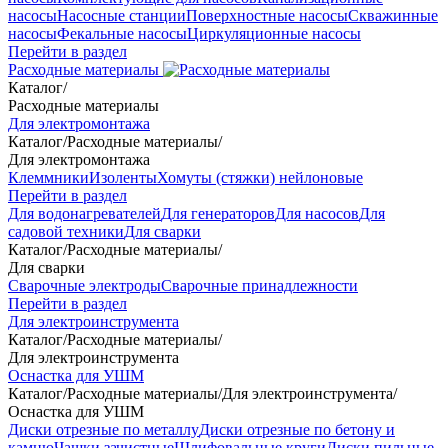
насосы
Насосные станции
Поверхностные насосы
Скважинные
насосы
Фекальные насосы
Циркуляционные насосы
Перейти в раздел
Расходные материалы
Каталог
/
Расходные материалы
Для электромонтажа
Каталог
/
Расходные материалы
/
Для электромонтажа
Клеммники
Изоленты
Хомуты (стяжки) нейлоновые
Перейти в раздел
Для водонагревателей
Для генераторов
Для насосов
Для
садовой техники
Для сварки
Каталог
/
Расходные материалы
/
Для сварки
Сварочные электроды
Сварочные принадлежности
Перейти в раздел
Для электроинструмента
Каталог
/
Расходные материалы
/
Для электроинструмента
Оснастка для УШМ
Каталог
/
Расходные материалы
/
Для электроинструмента
/
Оснастка для УШМ
Диски отрезные по металлу
Диски отрезные по бетону и
камню
Чашки зачистные
Шлифовальные круги
Диски пильные