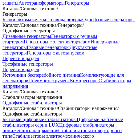
защиты
Автотрансформаторы
Генераторы
Каталог
/
Силовая техника
/
Генераторы
Блоки автоматического ввода резерва
Однофазные генераторы
Каталог
/
Силовая техника
/
Генераторы
/
Однофазные генераторы
Дизельные генераторы
Генераторы с ручным
стартером
Генераторы с электростартером
Инверторные
генераторы
Газовые генераторы
Двухтактные
генераторы
Генераторы с автозапуском
Перейти в раздел
Трехфазные генераторы
Перейти в раздел
Источники бесперебойного питания
Комплектующие для
генераторов
Пневмоинструмент
Компрессоры
Стабилизаторы
напряжения
Каталог
/
Силовая техника
/
Стабилизаторы напряжения
Однофазные стабилизаторы
Каталог
/
Силовая техника
/
Стабилизаторы напряжения
/
Однофазные стабилизаторы
Бытовые цифровые стабилизаторы
Цифровые настенные
стабилизаторы серии LUX
Цифровые стабилизаторы
пониженного напряжения
Стабилизаторы инверторного
типа
Стабилизаторы электромеханического