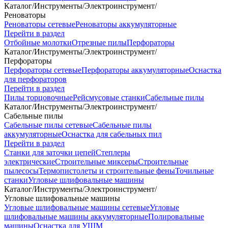
Каталог
/
Инструменты
/
Электроинструмент
/
Реноваторы
Реноваторы сетевые
Реноваторы аккумуляторные
Перейти в раздел
Отбойные молотки
Отрезные пилы
Перфораторы
Каталог
/
Инструменты
/
Электроинструмент
/
Перфораторы
Перфораторы сетевые
Перфораторы аккумуляторные
Оснастка
для перфораторов
Перейти в раздел
Пилы торцовочные
Рейсмусовые станки
Сабельные пилы
Каталог
/
Инструменты
/
Электроинструмент
/
Сабельные пилы
Сабельные пилы сетевые
Сабельные пилы
аккумуляторные
Оснастка для сабельных пил
Перейти в раздел
Станки для заточки цепей
Степлеры
электрические
Строительные миксеры
Строительные
пылесосы
Термопистолеты и строительные фены
Точильные
станки
Угловые шлифовальные машины
Каталог
/
Инструменты
/
Электроинструмент
/
Угловые шлифовальные машины
Угловые шлифовальные машины сетевые
Угловые
шлифовальные машины аккумуляторные
Полировальные
машины
Оснастка для УШМ