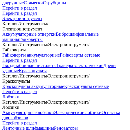
двуручные
Стамески
Струбцины
Перейти в раздел
Перейти в раздел
Электроинструмент
Каталог
/
Инструменты
/
Электроинструмент
Аккумуляторные отвертки
Виброшлифовальные
машины
Гайковерты
Каталог
/
Инструменты
/
Электроинструмент
/
Гайковерты
Гайковерты аккумуляторные
Гайковерты сетевые
Перейти в раздел
Гвоздезабивные пистолеты
Граверы электрические
Дрели
ударные
Краскопульты
Каталог
/
Инструменты
/
Электроинструмент
/
Краскопульты
Краскопульты аккумуляторные
Краскопульты сетевые
Перейти в раздел
Лобзики
Каталог
/
Инструменты
/
Электроинструмент
/
Лобзики
Аккумуляторные лобзики
Электрические лобзики
Оснастка
для лобзиков
Перейти в раздел
Ленточные шлифмашины
Реноваторы