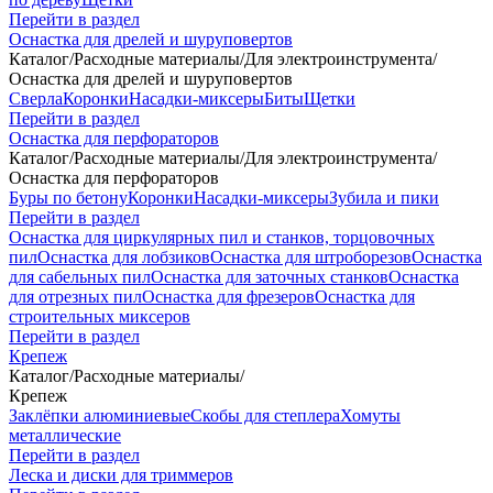
Перейти в раздел
Оснастка для дрелей и шуруповертов
Каталог
/
Расходные материалы
/
Для электроинструмента
/
Оснастка для дрелей и шуруповертов
Сверла
Коронки
Насадки-миксеры
Биты
Щетки
Перейти в раздел
Оснастка для перфораторов
Каталог
/
Расходные материалы
/
Для электроинструмента
/
Оснастка для перфораторов
Буры по бетону
Коронки
Насадки-миксеры
Зубила и пики
Перейти в раздел
Оснастка для циркулярных пил и станков, торцовочных
пил
Оснастка для лобзиков
Оснастка для штроборезов
Оснастка
для сабельных пил
Оснастка для заточных станков
Оснастка
для отрезных пил
Оснастка для фрезеров
Оснастка для
строительных миксеров
Перейти в раздел
Крепеж
Каталог
/
Расходные материалы
/
Крепеж
Заклёпки алюминиевые
Скобы для степлера
Хомуты
металлические
Перейти в раздел
Леска и диски для триммеров