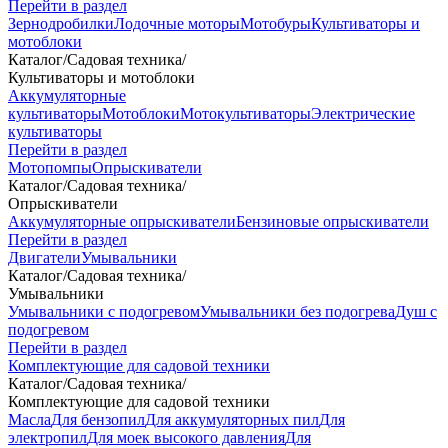
Перейти в раздел
Зернодробилки
Лодочные моторы
Мотобуры
Культиваторы и
мотоблоки
Каталог
/
Садовая техника
/
Культиваторы и мотоблоки
Аккумуляторные
культиваторы
Мотоблоки
Мотокультиваторы
Электрические
культиваторы
Перейти в раздел
Мотопомпы
Опрыскиватели
Каталог
/
Садовая техника
/
Опрыскиватели
Аккумуляторные опрыскиватели
Бензиновые опрыскиватели
Перейти в раздел
Двигатели
Умывальники
Каталог
/
Садовая техника
/
Умывальники
Умывальники с подогревом
Умывальники без подогрева
Душ с
подогревом
Перейти в раздел
Комплектующие для садовой техники
Каталог
/
Садовая техника
/
Комплектующие для садовой техники
Масла
Для бензопил
Для аккумуляторных пил
Для
электропил
Для моек высокого давления
Для