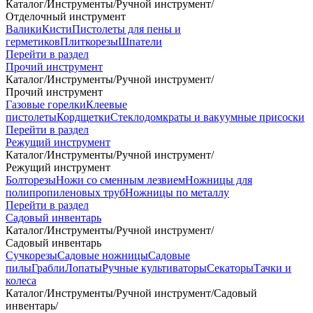
Каталог
/
Инструменты
/
Ручной инструмент
/
Отделочный инструмент
Валики
Кисти
Пистолеты для пены и
герметиков
Плиткорезы
Шпатели
Перейти в раздел
Прочий инструмент
Каталог
/
Инструменты
/
Ручной инструмент
/
Прочий инструмент
Газовые горелки
Клеевые
пистолеты
Кордщетки
Стеклодомкраты и вакуумные присоски
Перейти в раздел
Режущий инструмент
Каталог
/
Инструменты
/
Ручной инструмент
/
Режущий инструмент
Болторезы
Ножи со сменным лезвием
Ножницы для
полипропиленовых труб
Ножницы по металлу
Перейти в раздел
Садовый инвентарь
Каталог
/
Инструменты
/
Ручной инструмент
/
Садовый инвентарь
Сучкорезы
Садовые ножницы
Садовые
пилы
Грабли
Лопаты
Ручные культиваторы
Секаторы
Тачки и
колеса
Каталог
/
Инструменты
/
Ручной инструмент
/
Садовый
инвентарь
/