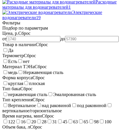
Расходные
материалы для водонагревателей
1
Электрические
водонагреватели
19
Фильтры
Подбор по параметрам
Цена, р.
Сброс
от
до
Товар в наличии
Сброс
Да
Термометр
Сброс
Есть
нет
Материал ТЭНа
Сброс
медь
Нержавеющая сталь
Форма корпуса
Сброс
круглая
плоская
Тип бака
Сброс
нержавеющая сталь
Эмалированная сталь
Тип крепления
Сброс
Вертикальное
над раковиной
под раковиной
вертикальное/горизонтальное
Время нагрева, мин
Сброс
122
16
20
28
31
45
63
65
98
100
Объем бака, л
Сброс