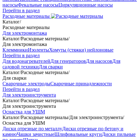
насосы
Фекальные насосы
Циркуляционные насосы
Перейти в раздел
Расходные материалы
Каталог
/
Расходные материалы
Для электромонтажа
Каталог
/
Расходные материалы
/
Для электромонтажа
Клеммники
Изоленты
Хомуты (стяжки) нейлоновые
Перейти в раздел
Для водонагревателей
Для генераторов
Для насосов
Для
садовой техники
Для сварки
Каталог
/
Расходные материалы
/
Для сварки
Сварочные электроды
Сварочные принадлежности
Перейти в раздел
Для электроинструмента
Каталог
/
Расходные материалы
/
Для электроинструмента
Оснастка для УШМ
Каталог
/
Расходные материалы
/
Для электроинструмента
/
Оснастка для УШМ
Диски отрезные по металлу
Диски отрезные по бетону и
камню
Чашки зачистные
Шлифовальные круги
Диски пильные
по дереву
Щетки