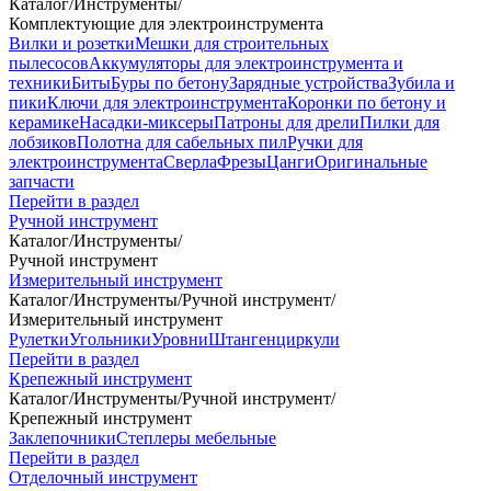
Каталог
/
Инструменты
/
Комплектующие для электроинструмента
Вилки и розетки
Мешки для строительных
пылесосов
Аккумуляторы для электроинструмента и
техники
Биты
Буры по бетону
Зарядные устройства
Зубила и
пики
Ключи для электроинструмента
Коронки по бетону и
керамике
Насадки-миксеры
Патроны для дрели
Пилки для
лобзиков
Полотна для сабельных пил
Ручки для
электроинструмента
Сверла
Фрезы
Цанги
Оригинальные
запчасти
Перейти в раздел
Ручной инструмент
Каталог
/
Инструменты
/
Ручной инструмент
Измерительный инструмент
Каталог
/
Инструменты
/
Ручной инструмент
/
Измерительный инструмент
Рулетки
Угольники
Уровни
Штангенциркули
Перейти в раздел
Крепежный инструмент
Каталог
/
Инструменты
/
Ручной инструмент
/
Крепежный инструмент
Заклепочники
Степлеры мебельные
Перейти в раздел
Отделочный инструмент