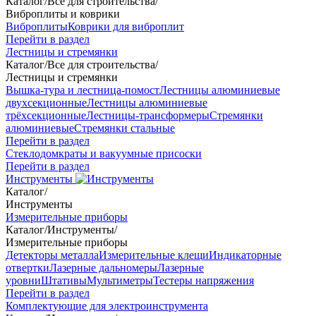
Каталог
/
Все для строительства
/
Виброплиты и коврики
Виброплиты
Коврики для виброплит
Перейти в раздел
Лестницы и стремянки
Каталог
/
Все для строительства
/
Лестницы и стремянки
Вышка-тура и лестница-помост
Лестницы алюминиевые
двухсекционные
Лестницы алюминиевые
трёхсекционные
Лестницы-трансформеры
Стремянки
алюминиевые
Стремянки стальные
Перейти в раздел
Стеклодомкраты и вакуумные присоски
Перейти в раздел
Инструменты
Каталог
/
Инструменты
Измерительные приборы
Каталог
/
Инструменты
/
Измерительные приборы
Детекторы металла
Измерительные клещи
Индикаторные
отвертки
Лазерные дальномеры
Лазерные
уровни
Штативы
Мультиметры
Тестеры напряжения
Перейти в раздел
Комплектующие для электроинструмента