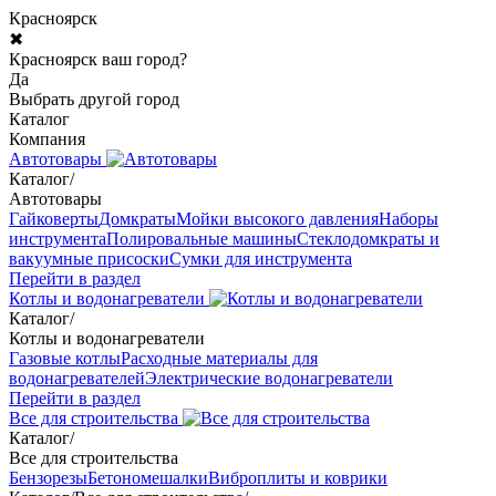
Красноярск
✖
Красноярск ваш город?
Да
Выбрать другой город
Каталог
Компания
Автотовары
Каталог
/
Автотовары
Гайковерты
Домкраты
Мойки высокого давления
Наборы
инструмента
Полировальные машины
Стеклодомкраты и
вакуумные присоски
Сумки для инструмента
Перейти в раздел
Котлы и водонагреватели
Каталог
/
Котлы и водонагреватели
Газовые котлы
Расходные материалы для
водонагревателей
Электрические водонагреватели
Перейти в раздел
Все для строительства
Каталог
/
Все для строительства
Бензорезы
Бетономешалки
Виброплиты и коврики