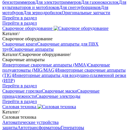
бензотриммеров
Для электротриммеров
Для газонокосилок
Для
культиваторов и мотоблоков
Для снегоуборщиков
Для
мотобуров
Для зернодробилок
Оригинальные запчасти
Перейти в раздел
Перейти в раздел
Сварочное оборудование
Каталог
/
Сварочное оборудование
Сварочные краги
Сварочные аппараты для ПВХ
труб
Сварочные аппараты
Каталог
/
Сварочное оборудование
/
Сварочные аппараты
Инверторные сварочные аппараты (ММА)
Сварочные
полуавтоматы (MIG/MAG)
Инверторные сварочные аппараты
(TIG)
Инверторные аппараты для воздушно-плазменной резки
(ИПР)
Перейти в раздел
Сварочные горелки
Сварочные маски
Сварочные
принадлежности
Сварочные электроды
Перейти в раздел
Силовая техника
Каталог
/
Силовая техника
Автоматические устройства
защиты
Автотрансформаторы
Генераторы