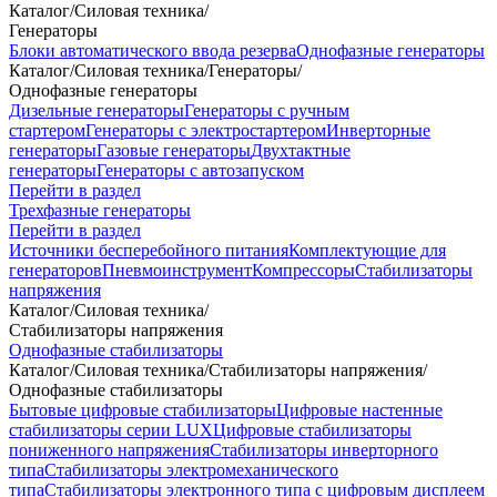
Каталог
/
Силовая техника
/
Генераторы
Блоки автоматического ввода резерва
Однофазные генераторы
Каталог
/
Силовая техника
/
Генераторы
/
Однофазные генераторы
Дизельные генераторы
Генераторы с ручным
стартером
Генераторы с электростартером
Инверторные
генераторы
Газовые генераторы
Двухтактные
генераторы
Генераторы с автозапуском
Перейти в раздел
Трехфазные генераторы
Перейти в раздел
Источники бесперебойного питания
Комплектующие для
генераторов
Пневмоинструмент
Компрессоры
Стабилизаторы
напряжения
Каталог
/
Силовая техника
/
Стабилизаторы напряжения
Однофазные стабилизаторы
Каталог
/
Силовая техника
/
Стабилизаторы напряжения
/
Однофазные стабилизаторы
Бытовые цифровые стабилизаторы
Цифровые настенные
стабилизаторы серии LUX
Цифровые стабилизаторы
пониженного напряжения
Стабилизаторы инверторного
типа
Стабилизаторы электромеханического
типа
Стабилизаторы электронного типа с цифровым дисплеем