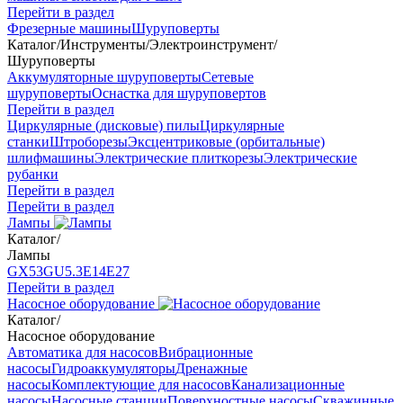
Перейти в раздел
Фрезерные машины
Шуруповерты
Каталог
/
Инструменты
/
Электроинструмент
/
Шуруповерты
Аккумуляторные шуруповерты
Сетевые
шуруповерты
Оснастка для шуруповертов
Перейти в раздел
Циркулярные (дисковые) пилы
Циркулярные
станки
Штроборезы
Эксцентриковые (орбитальные)
шлифмашины
Электрические плиткорезы
Электрические
рубанки
Перейти в раздел
Перейти в раздел
Лампы
Каталог
/
Лампы
GX53
GU5.3
Е14
Е27
Перейти в раздел
Насосное оборудование
Каталог
/
Насосное оборудование
Автоматика для насосов
Вибрационные
насосы
Гидроаккумуляторы
Дренажные
насосы
Комплектующие для насосов
Канализационные
насосы
Насосные станции
Поверхностные насосы
Скважинные