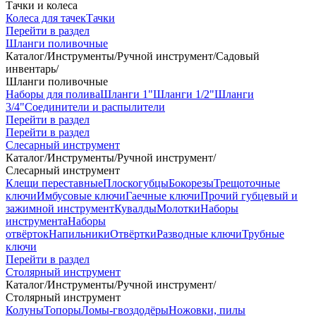
Тачки и колеса
Колеса для тачек
Тачки
Перейти в раздел
Шланги поливочные
Каталог
/
Инструменты
/
Ручной инструмент
/
Садовый
инвентарь
/
Шланги поливочные
Наборы для полива
Шланги 1"
Шланги 1/2"
Шланги
3/4"
Соединители и распылители
Перейти в раздел
Перейти в раздел
Слесарный инструмент
Каталог
/
Инструменты
/
Ручной инструмент
/
Слесарный инструмент
Клещи переставные
Плоскогубцы
Бокорезы
Трещоточные
ключи
Имбусовые ключи
Гаечные ключи
Прочий губцевый и
зажимной инструмент
Кувалды
Молотки
Наборы
инструмента
Наборы
отвёрток
Напильники
Отвёртки
Разводные ключи
Трубные
ключи
Перейти в раздел
Столярный инструмент
Каталог
/
Инструменты
/
Ручной инструмент
/
Столярный инструмент
Колуны
Топоры
Ломы-гвоздодёры
Ножовки, пилы