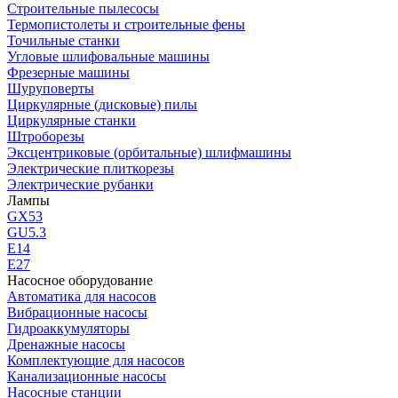
Строительные пылесосы
Термопистолеты и строительные фены
Точильные станки
Угловые шлифовальные машины
Фрезерные машины
Шуруповерты
Циркулярные (дисковые) пилы
Циркулярные станки
Штроборезы
Эксцентриковые (орбитальные) шлифмашины
Электрические плиткорезы
Электрические рубанки
Лампы
GX53
GU5.3
Е14
Е27
Насосное оборудование
Автоматика для насосов
Вибрационные насосы
Гидроаккумуляторы
Дренажные насосы
Комплектующие для насосов
Канализационные насосы
Насосные станции