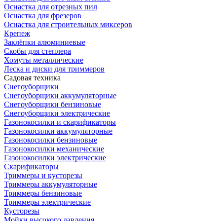
Оснастка для отрезных пил
Оснастка для фрезеров
Оснастка для строительных миксеров
Крепеж
Заклёпки алюминиевые
Скобы для степлера
Хомуты металлические
Леска и диски для триммеров
Садовая техника
Снегоуборщики
Снегоуборщики аккумуляторные
Снегоуборщики бензиновые
Снегоуборщики электрические
Газонокосилки и скарификаторы
Газонокосилки аккумуляторные
Газонокосилки бензиновые
Газонокосилки механические
Газонокосилки электрические
Скарификаторы
Триммеры и кусторезы
Триммеры аккумуляторные
Триммеры бензиновые
Триммеры электрические
Кусторезы
Мойки высокого давления