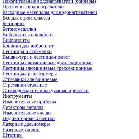
Накопительные водонагреватели (бойлеры)
Проточные водонагреватели
Расходные материалы для водонагревателей
Все для строительства
Бензорезы
Бетономешалки
Виброплиты и коврики
Виброплиты
Коврики для виброплит
Лестницы и стремянки
Вышка-тура и лестница-помост
Лестницы алюминиевые двухсекционные
Лестницы алюминиевые трёхсекционные
Лестницы-трансформеры
Стремянки алюминиевые
Стремянки стальные
Стеклодомкраты и вакуумные присоски
Инструменты
Измерительные приборы
Детекторы металла
Измерительные клещи
Индикаторные отвертки
Лазерные дальномеры
Лазерные уровни
Штативы