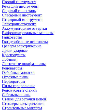
Прочий инструмент
Режущий инструмент
Садовый инвентарь
Слесарный инструмент
Столярный инструмент
Электроинструмент
Аккумуляторные отвертки
Виброшлифовальные машины
Гайковерты
Гвоздезабивные пистолеты
Граверы электрические
Дрели ударные
Краскопульты
Лобзики
Ленточные шлифмашины
Реноваторы
Отбойные молотки
Отрезные пилы
Перфораторы
Пилы торцовочные
Рейсмусовые станки
Сабельные пилы
Станки для заточки цепей
Степлеры электрические
Строительные миксеры