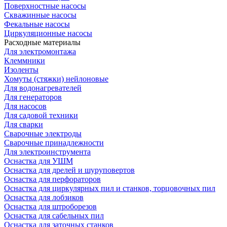
Поверхностные насосы
Скважинные насосы
Фекальные насосы
Циркуляционные насосы
Расходные материалы
Для электромонтажа
Клеммники
Изоленты
Хомуты (стяжки) нейлоновые
Для водонагревателей
Для генераторов
Для насосов
Для садовой техники
Для сварки
Сварочные электроды
Сварочные принадлежности
Для электроинструмента
Оснастка для УШМ
Оснастка для дрелей и шуруповертов
Оснастка для перфораторов
Оснастка для циркулярных пил и станков, торцовочных пил
Оснастка для лобзиков
Оснастка для штроборезов
Оснастка для сабельных пил
Оснастка для заточных станков