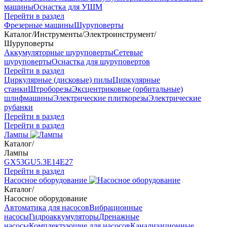
машины
Оснастка для УШМ
Перейти в раздел
Фрезерные машины
Шуруповерты
Каталог
/
Инструменты
/
Электроинструмент
/
Шуруповерты
Аккумуляторные шуруповерты
Сетевые
шуруповерты
Оснастка для шуруповертов
Перейти в раздел
Циркулярные (дисковые) пилы
Циркулярные
станки
Штроборезы
Эксцентриковые (орбитальные)
шлифмашины
Электрические плиткорезы
Электрические
рубанки
Перейти в раздел
Перейти в раздел
Лампы
Каталог
/
Лампы
GX53
GU5.3
Е14
Е27
Перейти в раздел
Насосное оборудование
Каталог
/
Насосное оборудование
Автоматика для насосов
Вибрационные
насосы
Гидроаккумуляторы
Дренажные
насосы
Комплектующие для насосов
Канализационные