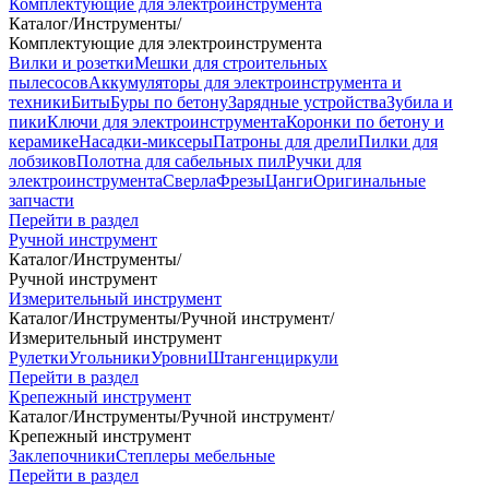
Комплектующие для электроинструмента
Каталог
/
Инструменты
/
Комплектующие для электроинструмента
Вилки и розетки
Мешки для строительных
пылесосов
Аккумуляторы для электроинструмента и
техники
Биты
Буры по бетону
Зарядные устройства
Зубила и
пики
Ключи для электроинструмента
Коронки по бетону и
керамике
Насадки-миксеры
Патроны для дрели
Пилки для
лобзиков
Полотна для сабельных пил
Ручки для
электроинструмента
Сверла
Фрезы
Цанги
Оригинальные
запчасти
Перейти в раздел
Ручной инструмент
Каталог
/
Инструменты
/
Ручной инструмент
Измерительный инструмент
Каталог
/
Инструменты
/
Ручной инструмент
/
Измерительный инструмент
Рулетки
Угольники
Уровни
Штангенциркули
Перейти в раздел
Крепежный инструмент
Каталог
/
Инструменты
/
Ручной инструмент
/
Крепежный инструмент
Заклепочники
Степлеры мебельные
Перейти в раздел