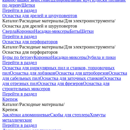
по дереву
Щетки
Перейти в раздел
Оснастка для дрелей и шуруповертов
Каталог
/
Расходные материалы
/
Для электроинструмента
/
Оснастка для дрелей и шуруповертов
Сверла
Коронки
Насадки-миксеры
Биты
Щетки
Перейти в раздел
Оснастка для перфораторов
Каталог
/
Расходные материалы
/
Для электроинструмента
/
Оснастка для перфораторов
Буры по бетону
Коронки
Насадки-миксеры
Зубила и пики
Перейти в раздел
Оснастка для циркулярных пил и станков, торцовочных
пил
Оснастка для лобзиков
Оснастка для штроборезов
Оснастка
для сабельных пил
Оснастка для заточных станков
Оснастка
для отрезных пил
Оснастка для фрезеров
Оснастка для
строительных миксеров
Перейти в раздел
Крепеж
Каталог
/
Расходные материалы
/
Крепеж
Заклёпки алюминиевые
Скобы для степлера
Хомуты
металлические
Перейти в раздел