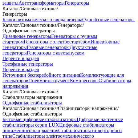
защиты
Автотрансформаторы
Генераторы
Каталог
/
Силовая техника
/
Генераторы
Блоки автоматического ввода резерва
Однофазные генераторы
Каталог
/
Силовая техника
/
Генераторы
/
Однофазные генераторы
Дизельные генераторы
Генераторы с ручным
стартером
Генераторы с электростартером
Инверторные
генераторы
Газовые генераторы
Двухтактные
генераторы
Генераторы с автозапуском
Перейти в раздел
Трехфазные генераторы
Перейти в раздел
Источники бесперебойного питания
Комплектующие для
генераторов
Пневмоинструмент
Компрессоры
Стабилизаторы
напряжения
Каталог
/
Силовая техника
/
Стабилизаторы напряжения
Однофазные стабилизаторы
Каталог
/
Силовая техника
/
Стабилизаторы напряжения
/
Однофазные стабилизаторы
Бытовые цифровые стабилизаторы
Цифровые настенные
стабилизаторы серии LUX
Цифровые стабилизаторы
пониженного напряжения
Стабилизаторы инверторного
типа
Стабилизаторы электромеханического