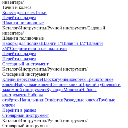
инвентарь
/
Тачки и колеса
Колеса для тачек
Тачки
Перейти в раздел
Шланги поливочные
Каталог
/
Инструменты
/
Ручной инструмент
/
Садовый
инвентарь
/
Шланги поливочные
Наборы для полива
Шланги 1"
Шланги 1/2"
Шланги
3/4"
Соединители и распылители
Перейти в раздел
Перейти в раздел
Слесарный инструмент
Каталог
/
Инструменты
/
Ручной инструмент
/
Слесарный инструмент
Клещи переставные
Плоскогубцы
Бокорезы
Трещоточные
ключи
Имбусовые ключи
Гаечные ключи
Прочий губцевый и
зажимной инструмент
Кувалды
Молотки
Наборы
инструмента
Наборы
отвёрток
Напильники
Отвёртки
Разводные ключи
Трубные
ключи
Перейти в раздел
Столярный инструмент
Каталог
/
Инструменты
/
Ручной инструмент
/
Столярный инструмент