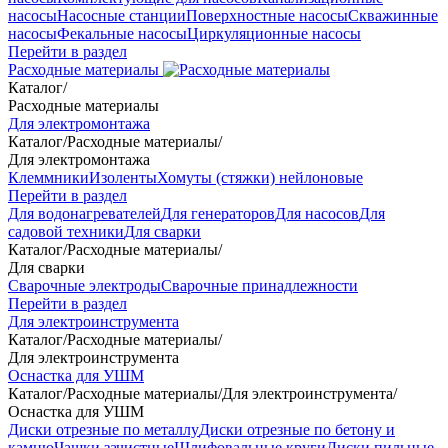
насосы
Насосные станции
Поверхностные насосы
Скважинные
насосы
Фекальные насосы
Циркуляционные насосы
Перейти в раздел
Расходные материалы
Каталог
/
Расходные материалы
Для электромонтажа
Каталог
/
Расходные материалы
/
Для электромонтажа
Клеммники
Изоленты
Хомуты (стяжки) нейлоновые
Перейти в раздел
Для водонагревателей
Для генераторов
Для насосов
Для
садовой техники
Для сварки
Каталог
/
Расходные материалы
/
Для сварки
Сварочные электроды
Сварочные принадлежности
Перейти в раздел
Для электроинструмента
Каталог
/
Расходные материалы
/
Для электроинструмента
Оснастка для УШМ
Каталог
/
Расходные материалы
/
Для электроинструмента
/
Оснастка для УШМ
Диски отрезные по металлу
Диски отрезные по бетону и
камню
Чашки зачистные
Шлифовальные круги
Диски пильные