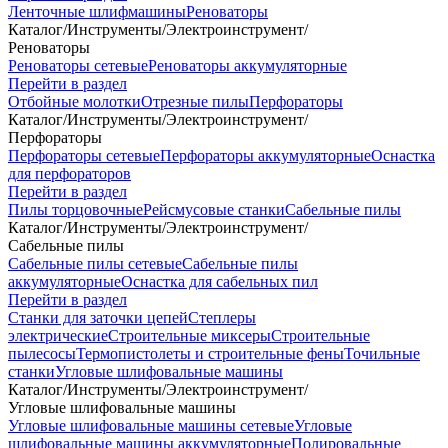
Ленточные шлифмашины
Реноваторы
Каталог
/
Инструменты
/
Электроинструмент
/
Реноваторы
Реноваторы сетевые
Реноваторы аккумуляторные
Перейти в раздел
Отбойные молотки
Отрезные пилы
Перфораторы
Каталог
/
Инструменты
/
Электроинструмент
/
Перфораторы
Перфораторы сетевые
Перфораторы аккумуляторные
Оснастка
для перфораторов
Перейти в раздел
Пилы торцовочные
Рейсмусовые станки
Сабельные пилы
Каталог
/
Инструменты
/
Электроинструмент
/
Сабельные пилы
Сабельные пилы сетевые
Сабельные пилы
аккумуляторные
Оснастка для сабельных пил
Перейти в раздел
Станки для заточки цепей
Степлеры
электрические
Строительные миксеры
Строительные
пылесосы
Термопистолеты и строительные фены
Точильные
станки
Угловые шлифовальные машины
Каталог
/
Инструменты
/
Электроинструмент
/
Угловые шлифовальные машины
Угловые шлифовальные машины сетевые
Угловые
шлифовальные машины аккумуляторные
Полировальные