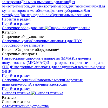
электропил
Для моек высокого давления
Для
бензотриммеров
Для электротриммеров
Для газонокосилок
Для
культиваторов и мотоблоков
Для снегоуборщиков
Для
мотобуров
Для зернодробилок
Оригинальные запчасти
Перейти в раздел
Перейти в раздел
Сварочное оборудование
Каталог
/
Сварочное оборудование
Сварочные краги
Сварочные аппараты для ПВХ
труб
Сварочные аппараты
Каталог
/
Сварочное оборудование
/
Сварочные аппараты
Инверторные сварочные аппараты (ММА)
Сварочные
полуавтоматы (MIG/MAG)
Инверторные сварочные аппараты
(TIG)
Инверторные аппараты для воздушно-плазменной резки
(ИПР)
Перейти в раздел
Сварочные горелки
Сварочные маски
Сварочные
принадлежности
Сварочные электроды
Перейти в раздел
Силовая техника
Каталог
/
Силовая техника
Автоматические устройства