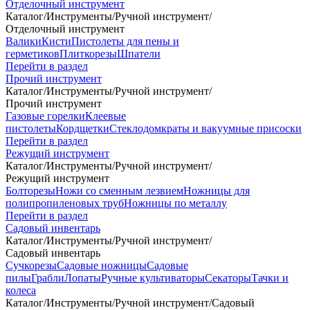
Отделочный инструмент
Каталог
/
Инструменты
/
Ручной инструмент
/
Отделочный инструмент
Валики
Кисти
Пистолеты для пены и
герметиков
Плиткорезы
Шпатели
Перейти в раздел
Прочий инструмент
Каталог
/
Инструменты
/
Ручной инструмент
/
Прочий инструмент
Газовые горелки
Клеевые
пистолеты
Кордщетки
Стеклодомкраты и вакуумные присоски
Перейти в раздел
Режущий инструмент
Каталог
/
Инструменты
/
Ручной инструмент
/
Режущий инструмент
Болторезы
Ножи со сменным лезвием
Ножницы для
полипропиленовых труб
Ножницы по металлу
Перейти в раздел
Садовый инвентарь
Каталог
/
Инструменты
/
Ручной инструмент
/
Садовый инвентарь
Сучкорезы
Садовые ножницы
Садовые
пилы
Грабли
Лопаты
Ручные культиваторы
Секаторы
Тачки и
колеса
Каталог
/
Инструменты
/
Ручной инструмент
/
Садовый