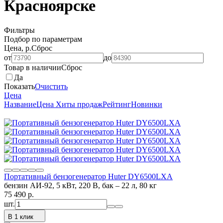
Красноярске
Фильтры
Подбор по параметрам
Цена, р.
Сброс
от
до
Товар в наличии
Сброс
Да
Показать
Очистить
Цена
Название
Цена
Хиты продаж
Рейтинг
Новинки
Портативный бензогенератор Huter DY6500LXA
бензин АИ-92, 5 кВт, 220 В, бак – 22 л, 80 кг
75 490
p.
шт.
В 1 клик