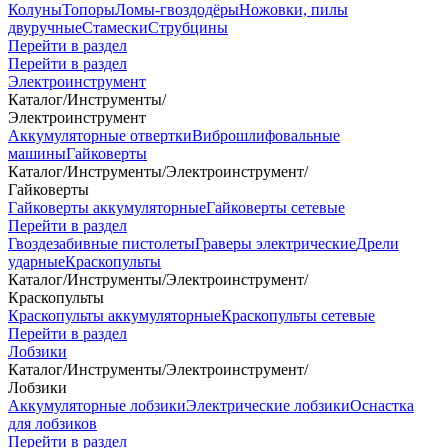
Колуны
Топоры
Ломы-гвоздодёры
Ножовки, пилы
двуручные
Стамески
Струбцины
Перейти в раздел
Перейти в раздел
Электроинструмент
Каталог
/
Инструменты
/
Электроинструмент
Аккумуляторные отвертки
Виброшлифовальные
машины
Гайковерты
Каталог
/
Инструменты
/
Электроинструмент
/
Гайковерты
Гайковерты аккумуляторные
Гайковерты сетевые
Перейти в раздел
Гвоздезабивные пистолеты
Граверы электрические
Дрели
ударные
Краскопульты
Каталог
/
Инструменты
/
Электроинструмент
/
Краскопульты
Краскопульты аккумуляторные
Краскопульты сетевые
Перейти в раздел
Лобзики
Каталог
/
Инструменты
/
Электроинструмент
/
Лобзики
Аккумуляторные лобзики
Электрические лобзики
Оснастка
для лобзиков
Перейти в раздел