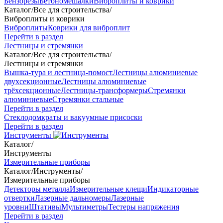
Бензорезы
Бетономешалки
Виброплиты и коврики
Каталог
/
Все для строительства
/
Виброплиты и коврики
Виброплиты
Коврики для виброплит
Перейти в раздел
Лестницы и стремянки
Каталог
/
Все для строительства
/
Лестницы и стремянки
Вышка-тура и лестница-помост
Лестницы алюминиевые
двухсекционные
Лестницы алюминиевые
трёхсекционные
Лестницы-трансформеры
Стремянки
алюминиевые
Стремянки стальные
Перейти в раздел
Стеклодомкраты и вакуумные присоски
Перейти в раздел
Инструменты
Каталог
/
Инструменты
Измерительные приборы
Каталог
/
Инструменты
/
Измерительные приборы
Детекторы металла
Измерительные клещи
Индикаторные
отвертки
Лазерные дальномеры
Лазерные
уровни
Штативы
Мультиметры
Тестеры напряжения
Перейти в раздел