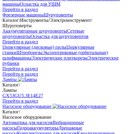
машины
Оснастка для УШМ
Перейти в раздел
Фрезерные машины
Шуруповерты
Каталог
/
Инструменты
/
Электроинструмент
/
Шуруповерты
Аккумуляторные шуруповерты
Сетевые
шуруповерты
Оснастка для шуруповертов
Перейти в раздел
Циркулярные (дисковые) пилы
Циркулярные
станки
Штроборезы
Эксцентриковые (орбитальные)
шлифмашины
Электрические плиткорезы
Электрические
рубанки
Перейти в раздел
Перейти в раздел
Лампы
Каталог
/
Лампы
GX53
GU5.3
Е14
Е27
Перейти в раздел
Насосное оборудование
Каталог
/
Насосное оборудование
Автоматика для насосов
Вибрационные
насосы
Гидроаккумуляторы
Дренажные
насосы
Комплектующие для насосов
Канализационные