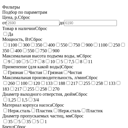
Фильтры
Подбор по параметрам
Цена, р.
Сброс
от
до
Товар в наличии
Сброс
Да
Мощность, Вт
Сброс
1100
300
350
400
550
750
900
1100
250
350
400
550
750
900
Максимальная высота подъема воды, м
Сброс
9
10
5
7
8
10
5
7,5
8
11
Применение (для какой воды)
Сброс
Грязная
Чистая
Грязная
Чистая
Максимальная производительность, л/мин
Сброс
260
100
120
133
188
217
255
258
133
183
217
255
258
270
Диаметр выходного отверстия, дюйм
Сброс
1,25
1,5
3/4
Материал корпуса насоса
Сброс
Нерж.сталь
Пластик
Нерж.сталь
Пластик
Диаметр пропускаемых частиц, мм
Сброс
35
5
35
5
1
Бренд
Сброс