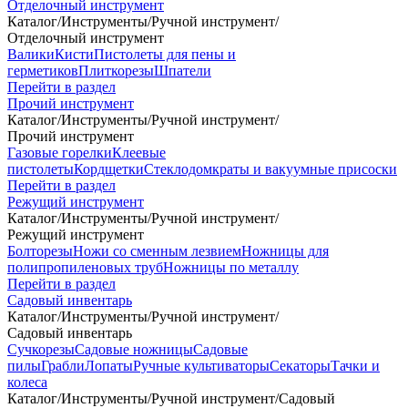
Отделочный инструмент
Каталог
/
Инструменты
/
Ручной инструмент
/
Отделочный инструмент
Валики
Кисти
Пистолеты для пены и
герметиков
Плиткорезы
Шпатели
Перейти в раздел
Прочий инструмент
Каталог
/
Инструменты
/
Ручной инструмент
/
Прочий инструмент
Газовые горелки
Клеевые
пистолеты
Кордщетки
Стеклодомкраты и вакуумные присоски
Перейти в раздел
Режущий инструмент
Каталог
/
Инструменты
/
Ручной инструмент
/
Режущий инструмент
Болторезы
Ножи со сменным лезвием
Ножницы для
полипропиленовых труб
Ножницы по металлу
Перейти в раздел
Садовый инвентарь
Каталог
/
Инструменты
/
Ручной инструмент
/
Садовый инвентарь
Сучкорезы
Садовые ножницы
Садовые
пилы
Грабли
Лопаты
Ручные культиваторы
Секаторы
Тачки и
колеса
Каталог
/
Инструменты
/
Ручной инструмент
/
Садовый