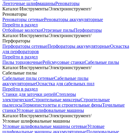
Ленточные шлифмашины
Реноваторы
Каталог
/
Инструменты
/
Электроинструмент
/
Реноваторы
Реноваторы сетевые
Реноваторы аккумуляторные
Перейти в раздел
Отбойные молотки
Отрезные пилы
Перфораторы
Каталог
/
Инструменты
/
Электроинструмент
/
Перфораторы
Перфораторы сетевые
Перфораторы аккумуляторные
Оснастка
для перфораторов
Перейти в раздел
Пилы торцовочные
Рейсмусовые станки
Сабельные пилы
Каталог
/
Инструменты
/
Электроинструмент
/
Сабельные пилы
Сабельные пилы сетевые
Сабельные пилы
аккумуляторные
Оснастка для сабельных пил
Перейти в раздел
Станки для заточки цепей
Степлеры
электрические
Строительные миксеры
Строительные
пылесосы
Термопистолеты и строительные фены
Точильные
станки
Угловые шлифовальные машины
Каталог
/
Инструменты
/
Электроинструмент
/
Угловые шлифовальные машины
Угловые шлифовальные машины сетевые
Угловые
шлифовальные машины аккумуляторные
Полировальные