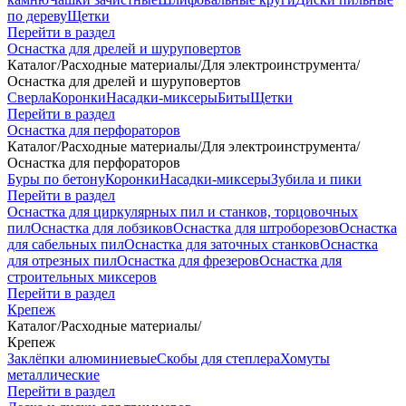
по дереву
Щетки
Перейти в раздел
Оснастка для дрелей и шуруповертов
Каталог
/
Расходные материалы
/
Для электроинструмента
/
Оснастка для дрелей и шуруповертов
Сверла
Коронки
Насадки-миксеры
Биты
Щетки
Перейти в раздел
Оснастка для перфораторов
Каталог
/
Расходные материалы
/
Для электроинструмента
/
Оснастка для перфораторов
Буры по бетону
Коронки
Насадки-миксеры
Зубила и пики
Перейти в раздел
Оснастка для циркулярных пил и станков, торцовочных
пил
Оснастка для лобзиков
Оснастка для штроборезов
Оснастка
для сабельных пил
Оснастка для заточных станков
Оснастка
для отрезных пил
Оснастка для фрезеров
Оснастка для
строительных миксеров
Перейти в раздел
Крепеж
Каталог
/
Расходные материалы
/
Крепеж
Заклёпки алюминиевые
Скобы для степлера
Хомуты
металлические
Перейти в раздел