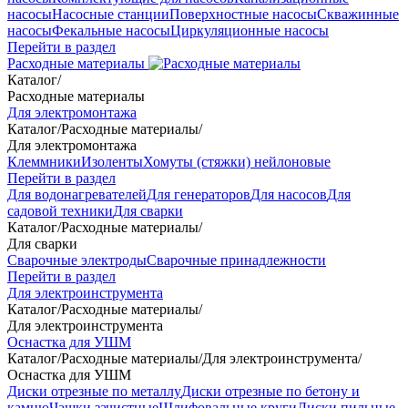
насосы
Насосные станции
Поверхностные насосы
Скважинные
насосы
Фекальные насосы
Циркуляционные насосы
Перейти в раздел
Расходные материалы
Каталог
/
Расходные материалы
Для электромонтажа
Каталог
/
Расходные материалы
/
Для электромонтажа
Клеммники
Изоленты
Хомуты (стяжки) нейлоновые
Перейти в раздел
Для водонагревателей
Для генераторов
Для насосов
Для
садовой техники
Для сварки
Каталог
/
Расходные материалы
/
Для сварки
Сварочные электроды
Сварочные принадлежности
Перейти в раздел
Для электроинструмента
Каталог
/
Расходные материалы
/
Для электроинструмента
Оснастка для УШМ
Каталог
/
Расходные материалы
/
Для электроинструмента
/
Оснастка для УШМ
Диски отрезные по металлу
Диски отрезные по бетону и
камню
Чашки зачистные
Шлифовальные круги
Диски пильные