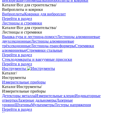
Бензорезы
Бетономешалки
Виброплиты и коврики
Каталог
/
Все для строительства
/
Виброплиты и коврики
Виброплиты
Коврики для виброплит
Перейти в раздел
Лестницы и стремянки
Каталог
/
Все для строительства
/
Лестницы и стремянки
Вышка-тура и лестница-помост
Лестницы алюминиевые
двухсекционные
Лестницы алюминиевые
трёхсекционные
Лестницы-трансформеры
Стремянки
алюминиевые
Стремянки стальные
Перейти в раздел
Стеклодомкраты и вакуумные присоски
Перейти в раздел
Инструменты
Каталог
/
Инструменты
Измерительные приборы
Каталог
/
Инструменты
/
Измерительные приборы
Детекторы металла
Измерительные клещи
Индикаторные
отвертки
Лазерные дальномеры
Лазерные
уровни
Штативы
Мультиметры
Тестеры напряжения
Перейти в раздел