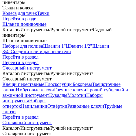
инвентарь
/
Тачки и колеса
Колеса для тачек
Тачки
Перейти в раздел
Шланги поливочные
Каталог
/
Инструменты
/
Ручной инструмент
/
Садовый
инвентарь
/
Шланги поливочные
Наборы для полива
Шланги 1"
Шланги 1/2"
Шланги
3/4"
Соединители и распылители
Перейти в раздел
Перейти в раздел
Слесарный инструмент
Каталог
/
Инструменты
/
Ручной инструмент
/
Слесарный инструмент
Клещи переставные
Плоскогубцы
Бокорезы
Трещоточные
ключи
Имбусовые ключи
Гаечные ключи
Прочий губцевый и
зажимной инструмент
Кувалды
Молотки
Наборы
инструмента
Наборы
отвёрток
Напильники
Отвёртки
Разводные ключи
Трубные
ключи
Перейти в раздел
Столярный инструмент
Каталог
/
Инструменты
/
Ручной инструмент
/
Столярный инструмент