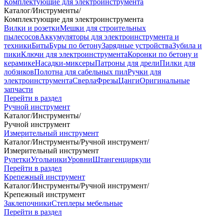
Комплектующие для электроинструмента
Каталог
/
Инструменты
/
Комплектующие для электроинструмента
Вилки и розетки
Мешки для строительных
пылесосов
Аккумуляторы для электроинструмента и
техники
Биты
Буры по бетону
Зарядные устройства
Зубила и
пики
Ключи для электроинструмента
Коронки по бетону и
керамике
Насадки-миксеры
Патроны для дрели
Пилки для
лобзиков
Полотна для сабельных пил
Ручки для
электроинструмента
Сверла
Фрезы
Цанги
Оригинальные
запчасти
Перейти в раздел
Ручной инструмент
Каталог
/
Инструменты
/
Ручной инструмент
Измерительный инструмент
Каталог
/
Инструменты
/
Ручной инструмент
/
Измерительный инструмент
Рулетки
Угольники
Уровни
Штангенциркули
Перейти в раздел
Крепежный инструмент
Каталог
/
Инструменты
/
Ручной инструмент
/
Крепежный инструмент
Заклепочники
Степлеры мебельные
Перейти в раздел