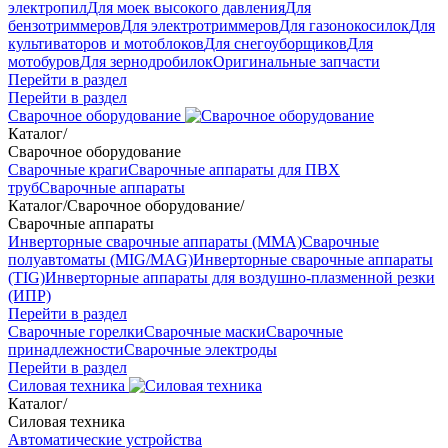
электропил
Для моек высокого давления
Для
бензотриммеров
Для электротриммеров
Для газонокосилок
Для
культиваторов и мотоблоков
Для снегоуборщиков
Для
мотобуров
Для зернодробилок
Оригинальные запчасти
Перейти в раздел
Перейти в раздел
Сварочное оборудование
Каталог
/
Сварочное оборудование
Сварочные краги
Сварочные аппараты для ПВХ
труб
Сварочные аппараты
Каталог
/
Сварочное оборудование
/
Сварочные аппараты
Инверторные сварочные аппараты (ММА)
Сварочные
полуавтоматы (MIG/MAG)
Инверторные сварочные аппараты
(TIG)
Инверторные аппараты для воздушно-плазменной резки
(ИПР)
Перейти в раздел
Сварочные горелки
Сварочные маски
Сварочные
принадлежности
Сварочные электроды
Перейти в раздел
Силовая техника
Каталог
/
Силовая техника
Автоматические устройства