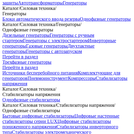
защиты
Автотрансформаторы
Генераторы
Каталог
/
Силовая техника
/
Генераторы
Блоки автоматического ввода резерва
Однофазные генераторы
Каталог
/
Силовая техника
/
Генераторы
/
Однофазные генераторы
Дизельные генераторы
Генераторы с ручным
стартером
Генераторы с электростартером
Инверторные
генераторы
Газовые генераторы
Двухтактные
генераторы
Генераторы с автозапуском
Перейти в раздел
Трехфазные генераторы
Перейти в раздел
Источники бесперебойного питания
Комплектующие для
генераторов
Пневмоинструмент
Компрессоры
Стабилизаторы
напряжения
Каталог
/
Силовая техника
/
Стабилизаторы напряжения
Однофазные стабилизаторы
Каталог
/
Силовая техника
/
Стабилизаторы напряжения
/
Однофазные стабилизаторы
Бытовые цифровые стабилизаторы
Цифровые настенные
стабилизаторы серии LUX
Цифровые стабилизаторы
пониженного напряжения
Стабилизаторы инверторного
типа
Стабилизаторы электромеханического