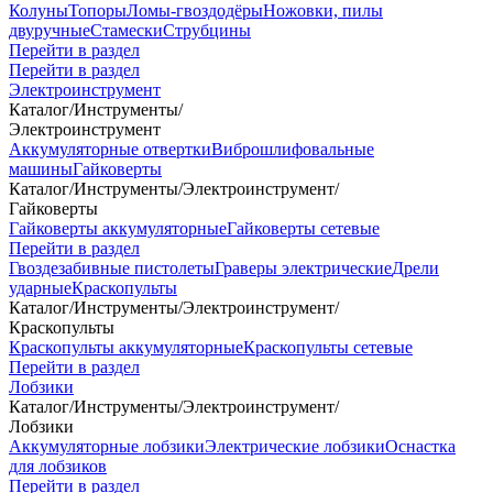
Колуны
Топоры
Ломы-гвоздодёры
Ножовки, пилы
двуручные
Стамески
Струбцины
Перейти в раздел
Перейти в раздел
Электроинструмент
Каталог
/
Инструменты
/
Электроинструмент
Аккумуляторные отвертки
Виброшлифовальные
машины
Гайковерты
Каталог
/
Инструменты
/
Электроинструмент
/
Гайковерты
Гайковерты аккумуляторные
Гайковерты сетевые
Перейти в раздел
Гвоздезабивные пистолеты
Граверы электрические
Дрели
ударные
Краскопульты
Каталог
/
Инструменты
/
Электроинструмент
/
Краскопульты
Краскопульты аккумуляторные
Краскопульты сетевые
Перейти в раздел
Лобзики
Каталог
/
Инструменты
/
Электроинструмент
/
Лобзики
Аккумуляторные лобзики
Электрические лобзики
Оснастка
для лобзиков
Перейти в раздел