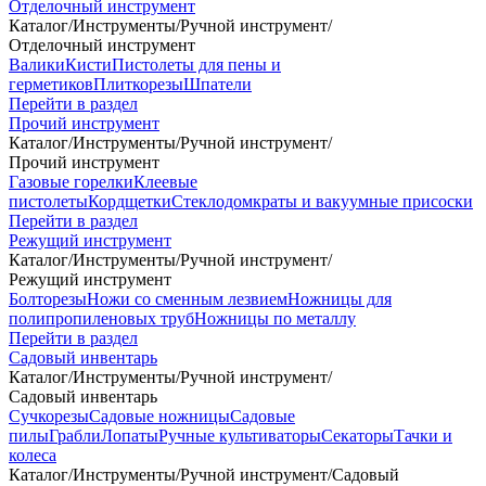
Отделочный инструмент
Каталог
/
Инструменты
/
Ручной инструмент
/
Отделочный инструмент
Валики
Кисти
Пистолеты для пены и
герметиков
Плиткорезы
Шпатели
Перейти в раздел
Прочий инструмент
Каталог
/
Инструменты
/
Ручной инструмент
/
Прочий инструмент
Газовые горелки
Клеевые
пистолеты
Кордщетки
Стеклодомкраты и вакуумные присоски
Перейти в раздел
Режущий инструмент
Каталог
/
Инструменты
/
Ручной инструмент
/
Режущий инструмент
Болторезы
Ножи со сменным лезвием
Ножницы для
полипропиленовых труб
Ножницы по металлу
Перейти в раздел
Садовый инвентарь
Каталог
/
Инструменты
/
Ручной инструмент
/
Садовый инвентарь
Сучкорезы
Садовые ножницы
Садовые
пилы
Грабли
Лопаты
Ручные культиваторы
Секаторы
Тачки и
колеса
Каталог
/
Инструменты
/
Ручной инструмент
/
Садовый