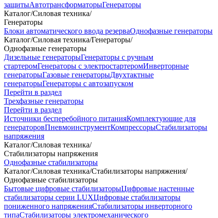
защиты
Автотрансформаторы
Генераторы
Каталог
/
Силовая техника
/
Генераторы
Блоки автоматического ввода резерва
Однофазные генераторы
Каталог
/
Силовая техника
/
Генераторы
/
Однофазные генераторы
Дизельные генераторы
Генераторы с ручным
стартером
Генераторы с электростартером
Инверторные
генераторы
Газовые генераторы
Двухтактные
генераторы
Генераторы с автозапуском
Перейти в раздел
Трехфазные генераторы
Перейти в раздел
Источники бесперебойного питания
Комплектующие для
генераторов
Пневмоинструмент
Компрессоры
Стабилизаторы
напряжения
Каталог
/
Силовая техника
/
Стабилизаторы напряжения
Однофазные стабилизаторы
Каталог
/
Силовая техника
/
Стабилизаторы напряжения
/
Однофазные стабилизаторы
Бытовые цифровые стабилизаторы
Цифровые настенные
стабилизаторы серии LUX
Цифровые стабилизаторы
пониженного напряжения
Стабилизаторы инверторного
типа
Стабилизаторы электромеханического