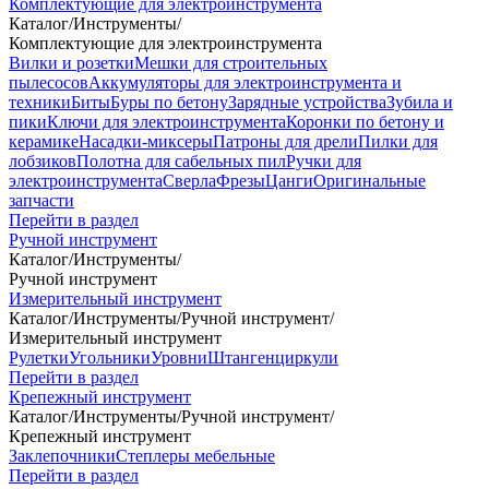
Комплектующие для электроинструмента
Каталог
/
Инструменты
/
Комплектующие для электроинструмента
Вилки и розетки
Мешки для строительных
пылесосов
Аккумуляторы для электроинструмента и
техники
Биты
Буры по бетону
Зарядные устройства
Зубила и
пики
Ключи для электроинструмента
Коронки по бетону и
керамике
Насадки-миксеры
Патроны для дрели
Пилки для
лобзиков
Полотна для сабельных пил
Ручки для
электроинструмента
Сверла
Фрезы
Цанги
Оригинальные
запчасти
Перейти в раздел
Ручной инструмент
Каталог
/
Инструменты
/
Ручной инструмент
Измерительный инструмент
Каталог
/
Инструменты
/
Ручной инструмент
/
Измерительный инструмент
Рулетки
Угольники
Уровни
Штангенциркули
Перейти в раздел
Крепежный инструмент
Каталог
/
Инструменты
/
Ручной инструмент
/
Крепежный инструмент
Заклепочники
Степлеры мебельные
Перейти в раздел