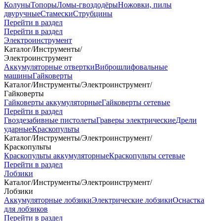
Колуны
Топоры
Ломы-гвоздодёры
Ножовки, пилы
двуручные
Стамески
Струбцины
Перейти в раздел
Перейти в раздел
Электроинструмент
Каталог
/
Инструменты
/
Электроинструмент
Аккумуляторные отвертки
Виброшлифовальные
машины
Гайковерты
Каталог
/
Инструменты
/
Электроинструмент
/
Гайковерты
Гайковерты аккумуляторные
Гайковерты сетевые
Перейти в раздел
Гвоздезабивные пистолеты
Граверы электрические
Дрели
ударные
Краскопульты
Каталог
/
Инструменты
/
Электроинструмент
/
Краскопульты
Краскопульты аккумуляторные
Краскопульты сетевые
Перейти в раздел
Лобзики
Каталог
/
Инструменты
/
Электроинструмент
/
Лобзики
Аккумуляторные лобзики
Электрические лобзики
Оснастка
для лобзиков
Перейти в раздел