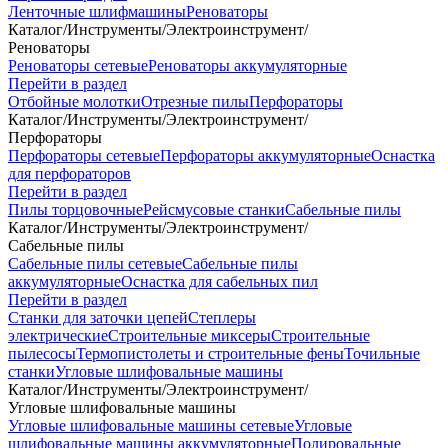
Ленточные шлифмашины
Реноваторы
Каталог
/
Инструменты
/
Электроинструмент
/
Реноваторы
Реноваторы сетевые
Реноваторы аккумуляторные
Перейти в раздел
Отбойные молотки
Отрезные пилы
Перфораторы
Каталог
/
Инструменты
/
Электроинструмент
/
Перфораторы
Перфораторы сетевые
Перфораторы аккумуляторные
Оснастка
для перфораторов
Перейти в раздел
Пилы торцовочные
Рейсмусовые станки
Сабельные пилы
Каталог
/
Инструменты
/
Электроинструмент
/
Сабельные пилы
Сабельные пилы сетевые
Сабельные пилы
аккумуляторные
Оснастка для сабельных пил
Перейти в раздел
Станки для заточки цепей
Степлеры
электрические
Строительные миксеры
Строительные
пылесосы
Термопистолеты и строительные фены
Точильные
станки
Угловые шлифовальные машины
Каталог
/
Инструменты
/
Электроинструмент
/
Угловые шлифовальные машины
Угловые шлифовальные машины сетевые
Угловые
шлифовальные машины аккумуляторные
Полировальные