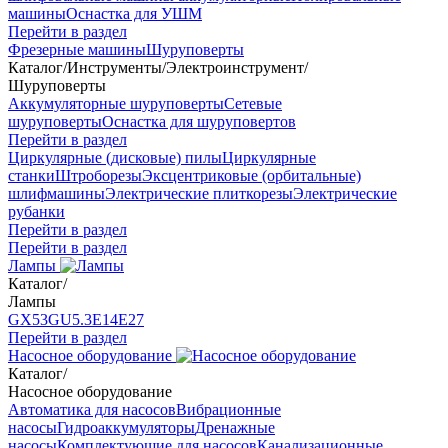
машины
Оснастка для УШМ
Перейти в раздел
Фрезерные машины
Шуруповерты
Каталог
/
Инструменты
/
Электроинструмент
/
Шуруповерты
Аккумуляторные шуруповерты
Сетевые
шуруповерты
Оснастка для шуруповертов
Перейти в раздел
Циркулярные (дисковые) пилы
Циркулярные
станки
Штроборезы
Эксцентриковые (орбитальные)
шлифмашины
Электрические плиткорезы
Электрические
рубанки
Перейти в раздел
Перейти в раздел
Лампы
Каталог
/
Лампы
GX53
GU5.3
Е14
Е27
Перейти в раздел
Насосное оборудование
Каталог
/
Насосное оборудование
Автоматика для насосов
Вибрационные
насосы
Гидроаккумуляторы
Дренажные
насосы
Комплектующие для насосов
Канализационные