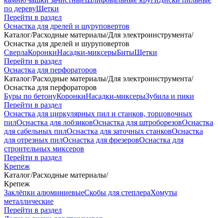
по дереву
Щетки
Перейти в раздел
Оснастка для дрелей и шуруповертов
Каталог
/
Расходные материалы
/
Для электроинструмента
/
Оснастка для дрелей и шуруповертов
Сверла
Коронки
Насадки-миксеры
Биты
Щетки
Перейти в раздел
Оснастка для перфораторов
Каталог
/
Расходные материалы
/
Для электроинструмента
/
Оснастка для перфораторов
Буры по бетону
Коронки
Насадки-миксеры
Зубила и пики
Перейти в раздел
Оснастка для циркулярных пил и станков, торцовочных
пил
Оснастка для лобзиков
Оснастка для штроборезов
Оснастка
для сабельных пил
Оснастка для заточных станков
Оснастка
для отрезных пил
Оснастка для фрезеров
Оснастка для
строительных миксеров
Перейти в раздел
Крепеж
Каталог
/
Расходные материалы
/
Крепеж
Заклёпки алюминиевые
Скобы для степлера
Хомуты
металлические
Перейти в раздел