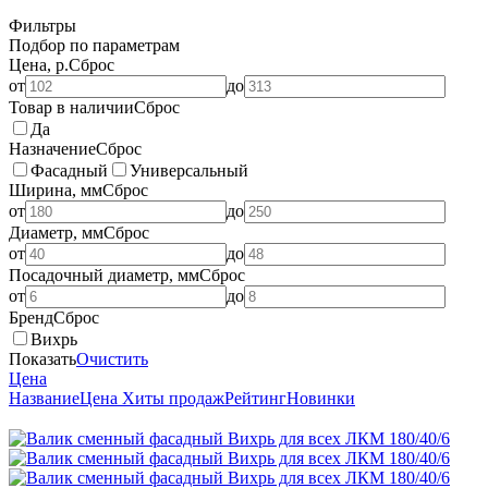
Фильтры
Подбор по параметрам
Цена, р.
Сброс
от
до
Товар в наличии
Сброс
Да
Назначение
Сброс
Фасадный
Универсальный
Ширина, мм
Сброс
от
до
Диаметр, мм
Сброс
от
до
Посадочный диаметр, мм
Сброс
от
до
Бренд
Сброс
Вихрь
Показать
Очистить
Цена
Название
Цена
Хиты продаж
Рейтинг
Новинки