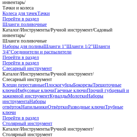
инвентарь
/
Тачки и колеса
Колеса для тачек
Тачки
Перейти в раздел
Шланги поливочные
Каталог
/
Инструменты
/
Ручной инструмент
/
Садовый
инвентарь
/
Шланги поливочные
Наборы для полива
Шланги 1"
Шланги 1/2"
Шланги
3/4"
Соединители и распылители
Перейти в раздел
Перейти в раздел
Слесарный инструмент
Каталог
/
Инструменты
/
Ручной инструмент
/
Слесарный инструмент
Клещи переставные
Плоскогубцы
Бокорезы
Трещоточные
ключи
Имбусовые ключи
Гаечные ключи
Прочий губцевый и
зажимной инструмент
Кувалды
Молотки
Наборы
инструмента
Наборы
отвёрток
Напильники
Отвёртки
Разводные ключи
Трубные
ключи
Перейти в раздел
Столярный инструмент
Каталог
/
Инструменты
/
Ручной инструмент
/
Столярный инструмент