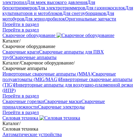
электропил
Для моек высокого давления
Для
бензотриммеров
Для электротриммеров
Для газонокосилок
Для
культиваторов и мотоблоков
Для снегоуборщиков
Для
мотобуров
Для зернодробилок
Оригинальные запчасти
Перейти в раздел
Перейти в раздел
Сварочное оборудование
Каталог
/
Сварочное оборудование
Сварочные краги
Сварочные аппараты для ПВХ
труб
Сварочные аппараты
Каталог
/
Сварочное оборудование
/
Сварочные аппараты
Инверторные сварочные аппараты (ММА)
Сварочные
полуавтоматы (MIG/MAG)
Инверторные сварочные аппараты
(TIG)
Инверторные аппараты для воздушно-плазменной резки
(ИПР)
Перейти в раздел
Сварочные горелки
Сварочные маски
Сварочные
принадлежности
Сварочные электроды
Перейти в раздел
Силовая техника
Каталог
/
Силовая техника
Автоматические устройства