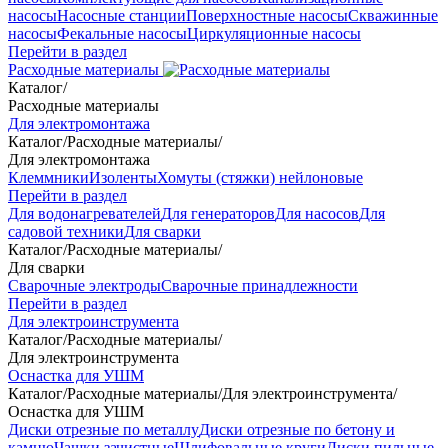
насосы
Насосные станции
Поверхностные насосы
Скважинные
насосы
Фекальные насосы
Циркуляционные насосы
Перейти в раздел
Расходные материалы
Каталог
/
Расходные материалы
Для электромонтажа
Каталог
/
Расходные материалы
/
Для электромонтажа
Клеммники
Изоленты
Хомуты (стяжки) нейлоновые
Перейти в раздел
Для водонагревателей
Для генераторов
Для насосов
Для
садовой техники
Для сварки
Каталог
/
Расходные материалы
/
Для сварки
Сварочные электроды
Сварочные принадлежности
Перейти в раздел
Для электроинструмента
Каталог
/
Расходные материалы
/
Для электроинструмента
Оснастка для УШМ
Каталог
/
Расходные материалы
/
Для электроинструмента
/
Оснастка для УШМ
Диски отрезные по металлу
Диски отрезные по бетону и
камню
Чашки зачистные
Шлифовальные круги
Диски пильные