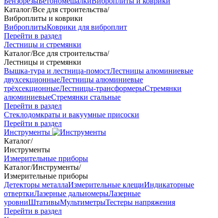
Бензорезы
Бетономешалки
Виброплиты и коврики
Каталог
/
Все для строительства
/
Виброплиты и коврики
Виброплиты
Коврики для виброплит
Перейти в раздел
Лестницы и стремянки
Каталог
/
Все для строительства
/
Лестницы и стремянки
Вышка-тура и лестница-помост
Лестницы алюминиевые
двухсекционные
Лестницы алюминиевые
трёхсекционные
Лестницы-трансформеры
Стремянки
алюминиевые
Стремянки стальные
Перейти в раздел
Стеклодомкраты и вакуумные присоски
Перейти в раздел
Инструменты
Каталог
/
Инструменты
Измерительные приборы
Каталог
/
Инструменты
/
Измерительные приборы
Детекторы металла
Измерительные клещи
Индикаторные
отвертки
Лазерные дальномеры
Лазерные
уровни
Штативы
Мультиметры
Тестеры напряжения
Перейти в раздел