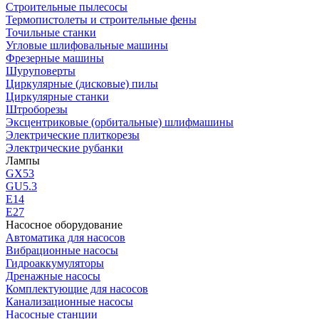
Строительные пылесосы
Термопистолеты и строительные фены
Точильные станки
Угловые шлифовальные машины
Фрезерные машины
Шуруповерты
Циркулярные (дисковые) пилы
Циркулярные станки
Штроборезы
Эксцентриковые (орбитальные) шлифмашины
Электрические плиткорезы
Электрические рубанки
Лампы
GX53
GU5.3
Е14
Е27
Насосное оборудование
Автоматика для насосов
Вибрационные насосы
Гидроаккумуляторы
Дренажные насосы
Комплектующие для насосов
Канализационные насосы
Насосные станции