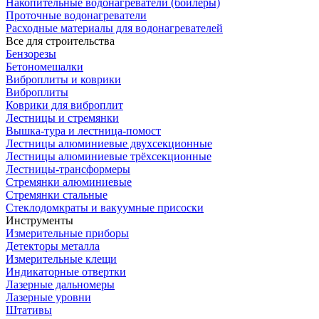
Накопительные водонагреватели (бойлеры)
Проточные водонагреватели
Расходные материалы для водонагревателей
Все для строительства
Бензорезы
Бетономешалки
Виброплиты и коврики
Виброплиты
Коврики для виброплит
Лестницы и стремянки
Вышка-тура и лестница-помост
Лестницы алюминиевые двухсекционные
Лестницы алюминиевые трёхсекционные
Лестницы-трансформеры
Стремянки алюминиевые
Стремянки стальные
Стеклодомкраты и вакуумные присоски
Инструменты
Измерительные приборы
Детекторы металла
Измерительные клещи
Индикаторные отвертки
Лазерные дальномеры
Лазерные уровни
Штативы