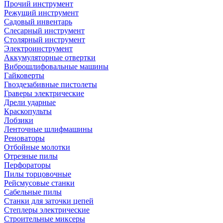
Прочий инструмент
Режущий инструмент
Садовый инвентарь
Слесарный инструмент
Столярный инструмент
Электроинструмент
Аккумуляторные отвертки
Виброшлифовальные машины
Гайковерты
Гвоздезабивные пистолеты
Граверы электрические
Дрели ударные
Краскопульты
Лобзики
Ленточные шлифмашины
Реноваторы
Отбойные молотки
Отрезные пилы
Перфораторы
Пилы торцовочные
Рейсмусовые станки
Сабельные пилы
Станки для заточки цепей
Степлеры электрические
Строительные миксеры