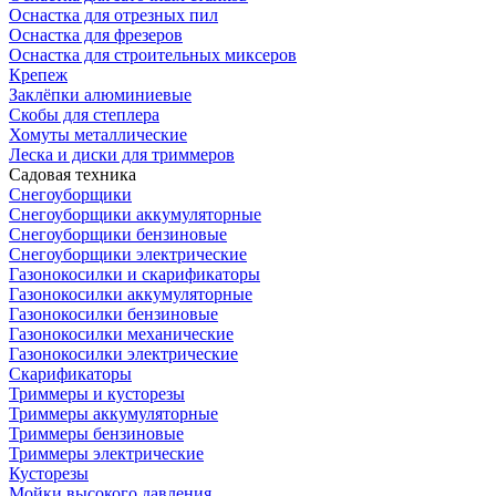
Оснастка для отрезных пил
Оснастка для фрезеров
Оснастка для строительных миксеров
Крепеж
Заклёпки алюминиевые
Скобы для степлера
Хомуты металлические
Леска и диски для триммеров
Садовая техника
Снегоуборщики
Снегоуборщики аккумуляторные
Снегоуборщики бензиновые
Снегоуборщики электрические
Газонокосилки и скарификаторы
Газонокосилки аккумуляторные
Газонокосилки бензиновые
Газонокосилки механические
Газонокосилки электрические
Скарификаторы
Триммеры и кусторезы
Триммеры аккумуляторные
Триммеры бензиновые
Триммеры электрические
Кусторезы
Мойки высокого давления