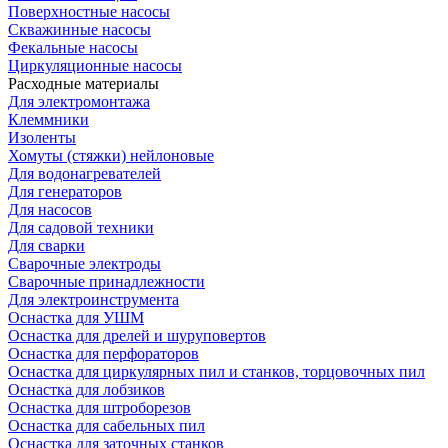
Поверхностные насосы
Скважинные насосы
Фекальные насосы
Циркуляционные насосы
Расходные материалы
Для электромонтажа
Клеммники
Изоленты
Хомуты (стяжки) нейлоновые
Для водонагревателей
Для генераторов
Для насосов
Для садовой техники
Для сварки
Сварочные электроды
Сварочные принадлежности
Для электроинструмента
Оснастка для УШМ
Оснастка для дрелей и шуруповертов
Оснастка для перфораторов
Оснастка для циркулярных пил и станков, торцовочных пил
Оснастка для лобзиков
Оснастка для штроборезов
Оснастка для сабельных пил
Оснастка для заточных станков