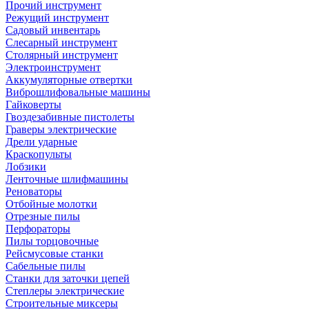
Прочий инструмент
Режущий инструмент
Садовый инвентарь
Слесарный инструмент
Столярный инструмент
Электроинструмент
Аккумуляторные отвертки
Виброшлифовальные машины
Гайковерты
Гвоздезабивные пистолеты
Граверы электрические
Дрели ударные
Краскопульты
Лобзики
Ленточные шлифмашины
Реноваторы
Отбойные молотки
Отрезные пилы
Перфораторы
Пилы торцовочные
Рейсмусовые станки
Сабельные пилы
Станки для заточки цепей
Степлеры электрические
Строительные миксеры