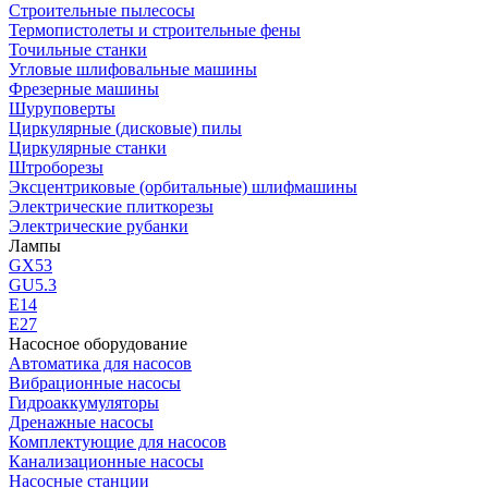
Строительные пылесосы
Термопистолеты и строительные фены
Точильные станки
Угловые шлифовальные машины
Фрезерные машины
Шуруповерты
Циркулярные (дисковые) пилы
Циркулярные станки
Штроборезы
Эксцентриковые (орбитальные) шлифмашины
Электрические плиткорезы
Электрические рубанки
Лампы
GX53
GU5.3
Е14
Е27
Насосное оборудование
Автоматика для насосов
Вибрационные насосы
Гидроаккумуляторы
Дренажные насосы
Комплектующие для насосов
Канализационные насосы
Насосные станции