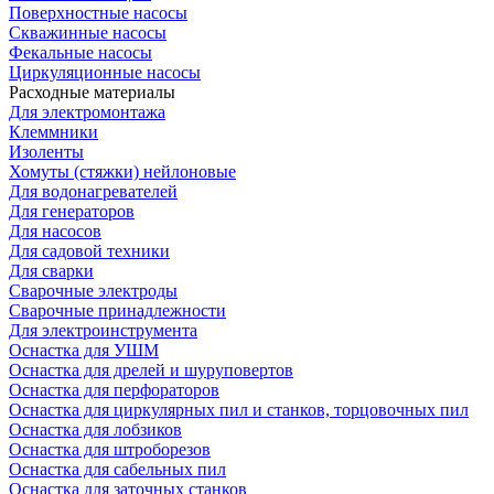
Поверхностные насосы
Скважинные насосы
Фекальные насосы
Циркуляционные насосы
Расходные материалы
Для электромонтажа
Клеммники
Изоленты
Хомуты (стяжки) нейлоновые
Для водонагревателей
Для генераторов
Для насосов
Для садовой техники
Для сварки
Сварочные электроды
Сварочные принадлежности
Для электроинструмента
Оснастка для УШМ
Оснастка для дрелей и шуруповертов
Оснастка для перфораторов
Оснастка для циркулярных пил и станков, торцовочных пил
Оснастка для лобзиков
Оснастка для штроборезов
Оснастка для сабельных пил
Оснастка для заточных станков