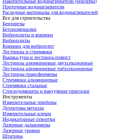
Накопительные водонагреватели (бойлеры)
Проточные водонагреватели
Расходные материалы для водонагревателей
Все для строительства
Бензорезы
Бетономешалки
Виброплиты и коврики
Виброплиты
Коврики для виброплит
Лестницы и стремянки
Вышка-тура и лестница-помост
Лестницы алюминиевые двухсекционные
Лестницы алюминиевые трёхсекционные
Лестницы-трансформеры
Стремянки алюминиевые
Стремянки стальные
Стеклодомкраты и вакуумные присоски
Инструменты
Измерительные приборы
Детекторы металла
Измерительные клещи
Индикаторные отвертки
Лазерные дальномеры
Лазерные уровни
Штативы