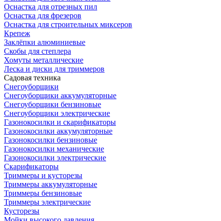
Оснастка для отрезных пил
Оснастка для фрезеров
Оснастка для строительных миксеров
Крепеж
Заклёпки алюминиевые
Скобы для степлера
Хомуты металлические
Леска и диски для триммеров
Садовая техника
Снегоуборщики
Снегоуборщики аккумуляторные
Снегоуборщики бензиновые
Снегоуборщики электрические
Газонокосилки и скарификаторы
Газонокосилки аккумуляторные
Газонокосилки бензиновые
Газонокосилки механические
Газонокосилки электрические
Скарификаторы
Триммеры и кусторезы
Триммеры аккумуляторные
Триммеры бензиновые
Триммеры электрические
Кусторезы
Мойки высокого давления