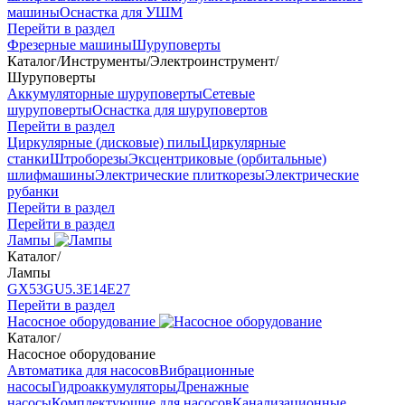
машины
Оснастка для УШМ
Перейти в раздел
Фрезерные машины
Шуруповерты
Каталог
/
Инструменты
/
Электроинструмент
/
Шуруповерты
Аккумуляторные шуруповерты
Сетевые
шуруповерты
Оснастка для шуруповертов
Перейти в раздел
Циркулярные (дисковые) пилы
Циркулярные
станки
Штроборезы
Эксцентриковые (орбитальные)
шлифмашины
Электрические плиткорезы
Электрические
рубанки
Перейти в раздел
Перейти в раздел
Лампы
Каталог
/
Лампы
GX53
GU5.3
Е14
Е27
Перейти в раздел
Насосное оборудование
Каталог
/
Насосное оборудование
Автоматика для насосов
Вибрационные
насосы
Гидроаккумуляторы
Дренажные
насосы
Комплектующие для насосов
Канализационные