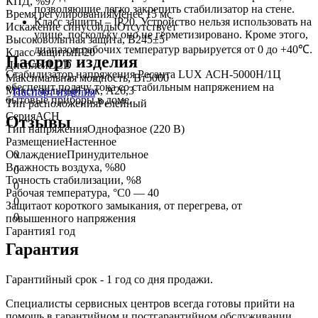
КПД, %
97
позволяющие легко закрепить стабилизатор на стене.
Время регулирования
Менее 15 мс
Класс защиты – IP20. Устройство нельзя использовать на
Искажение синусоиды
Отсутствует
улице, поскольку оно не герметизировано. Кроме этого,
Высоковольтная защита, В
245±5
диапазон рабочих температур варьируется от 0 до +40℃.
Класс защиты
IP20
Паспорт изделия
Дисплей
LCD
Стабилизатор напряжения Ресанта LUX АСН-5000Н/1Ц
Максимальная мощность, Вт
5000
обеспечит подачу тока со стабильным напряжением на
Максимальный ток, А
26,3
Паспорт изделия
бытовые приборы в доме.
Тип расположения
Релейный
Серия
АСН
Отзывы
Тип напряжения
Однофазное (220 В)
Размещение
Настенное
Охлаждение
Принудительное
0
Влажность воздуха, %
80
0
Точность стабилизации, %
8
0
Рабочая температура, °C
0 — 40
0
Защита
от короткого замыкания, от перегрева, от
0
повышенного напряжения
Гарантия
1 год
Гарантия
Гарантийный срок - 1 год со дня продажи.
Специалисты сервисных центров всегда готовы прийти на
помощь в гарантийном и постгарантийном обслуживании.