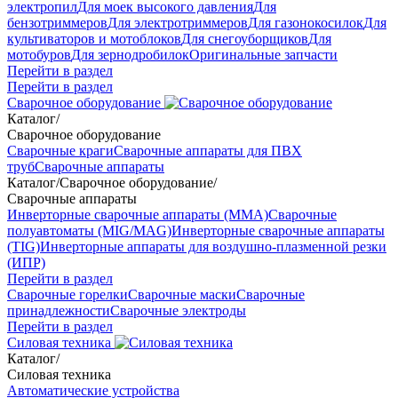
электропил
Для моек высокого давления
Для
бензотриммеров
Для электротриммеров
Для газонокосилок
Для
культиваторов и мотоблоков
Для снегоуборщиков
Для
мотобуров
Для зернодробилок
Оригинальные запчасти
Перейти в раздел
Перейти в раздел
Сварочное оборудование
Каталог
/
Сварочное оборудование
Сварочные краги
Сварочные аппараты для ПВХ
труб
Сварочные аппараты
Каталог
/
Сварочное оборудование
/
Сварочные аппараты
Инверторные сварочные аппараты (ММА)
Сварочные
полуавтоматы (MIG/MAG)
Инверторные сварочные аппараты
(TIG)
Инверторные аппараты для воздушно-плазменной резки
(ИПР)
Перейти в раздел
Сварочные горелки
Сварочные маски
Сварочные
принадлежности
Сварочные электроды
Перейти в раздел
Силовая техника
Каталог
/
Силовая техника
Автоматические устройства