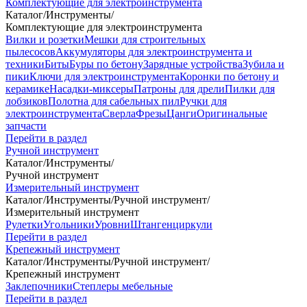
Комплектующие для электроинструмента
Каталог
/
Инструменты
/
Комплектующие для электроинструмента
Вилки и розетки
Мешки для строительных
пылесосов
Аккумуляторы для электроинструмента и
техники
Биты
Буры по бетону
Зарядные устройства
Зубила и
пики
Ключи для электроинструмента
Коронки по бетону и
керамике
Насадки-миксеры
Патроны для дрели
Пилки для
лобзиков
Полотна для сабельных пил
Ручки для
электроинструмента
Сверла
Фрезы
Цанги
Оригинальные
запчасти
Перейти в раздел
Ручной инструмент
Каталог
/
Инструменты
/
Ручной инструмент
Измерительный инструмент
Каталог
/
Инструменты
/
Ручной инструмент
/
Измерительный инструмент
Рулетки
Угольники
Уровни
Штангенциркули
Перейти в раздел
Крепежный инструмент
Каталог
/
Инструменты
/
Ручной инструмент
/
Крепежный инструмент
Заклепочники
Степлеры мебельные
Перейти в раздел