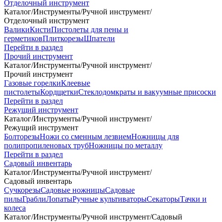
Отделочный инструмент
Каталог
/
Инструменты
/
Ручной инструмент
/
Отделочный инструмент
Валики
Кисти
Пистолеты для пены и
герметиков
Плиткорезы
Шпатели
Перейти в раздел
Прочий инструмент
Каталог
/
Инструменты
/
Ручной инструмент
/
Прочий инструмент
Газовые горелки
Клеевые
пистолеты
Кордщетки
Стеклодомкраты и вакуумные присоски
Перейти в раздел
Режущий инструмент
Каталог
/
Инструменты
/
Ручной инструмент
/
Режущий инструмент
Болторезы
Ножи со сменным лезвием
Ножницы для
полипропиленовых труб
Ножницы по металлу
Перейти в раздел
Садовый инвентарь
Каталог
/
Инструменты
/
Ручной инструмент
/
Садовый инвентарь
Сучкорезы
Садовые ножницы
Садовые
пилы
Грабли
Лопаты
Ручные культиваторы
Секаторы
Тачки и
колеса
Каталог
/
Инструменты
/
Ручной инструмент
/
Садовый