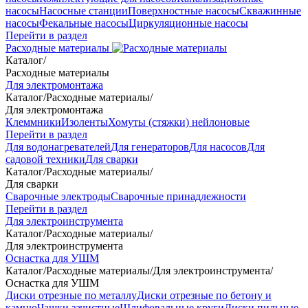
насосы
Насосные станции
Поверхностные насосы
Скважинные
насосы
Фекальные насосы
Циркуляционные насосы
Перейти в раздел
Расходные материалы
Каталог
/
Расходные материалы
Для электромонтажа
Каталог
/
Расходные материалы
/
Для электромонтажа
Клеммники
Изоленты
Хомуты (стяжки) нейлоновые
Перейти в раздел
Для водонагревателей
Для генераторов
Для насосов
Для
садовой техники
Для сварки
Каталог
/
Расходные материалы
/
Для сварки
Сварочные электроды
Сварочные принадлежности
Перейти в раздел
Для электроинструмента
Каталог
/
Расходные материалы
/
Для электроинструмента
Оснастка для УШМ
Каталог
/
Расходные материалы
/
Для электроинструмента
/
Оснастка для УШМ
Диски отрезные по металлу
Диски отрезные по бетону и
камню
Чашки зачистные
Шлифовальные круги
Диски пильные