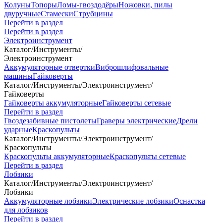
Колуны
Топоры
Ломы-гвоздодёры
Ножовки, пилы
двуручные
Стамески
Струбцины
Перейти в раздел
Перейти в раздел
Электроинструмент
Каталог
/
Инструменты
/
Электроинструмент
Аккумуляторные отвертки
Виброшлифовальные
машины
Гайковерты
Каталог
/
Инструменты
/
Электроинструмент
/
Гайковерты
Гайковерты аккумуляторные
Гайковерты сетевые
Перейти в раздел
Гвоздезабивные пистолеты
Граверы электрические
Дрели
ударные
Краскопульты
Каталог
/
Инструменты
/
Электроинструмент
/
Краскопульты
Краскопульты аккумуляторные
Краскопульты сетевые
Перейти в раздел
Лобзики
Каталог
/
Инструменты
/
Электроинструмент
/
Лобзики
Аккумуляторные лобзики
Электрические лобзики
Оснастка
для лобзиков
Перейти в раздел