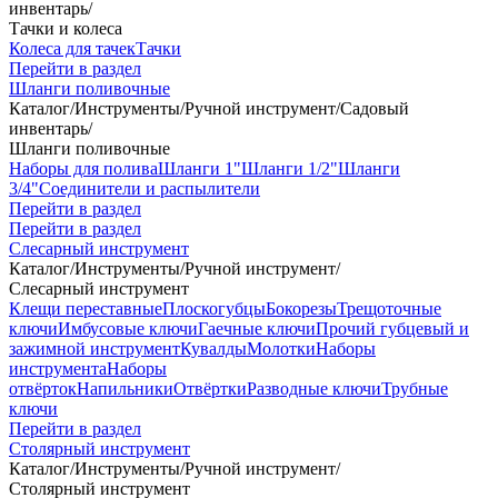
инвентарь
/
Тачки и колеса
Колеса для тачек
Тачки
Перейти в раздел
Шланги поливочные
Каталог
/
Инструменты
/
Ручной инструмент
/
Садовый
инвентарь
/
Шланги поливочные
Наборы для полива
Шланги 1"
Шланги 1/2"
Шланги
3/4"
Соединители и распылители
Перейти в раздел
Перейти в раздел
Слесарный инструмент
Каталог
/
Инструменты
/
Ручной инструмент
/
Слесарный инструмент
Клещи переставные
Плоскогубцы
Бокорезы
Трещоточные
ключи
Имбусовые ключи
Гаечные ключи
Прочий губцевый и
зажимной инструмент
Кувалды
Молотки
Наборы
инструмента
Наборы
отвёрток
Напильники
Отвёртки
Разводные ключи
Трубные
ключи
Перейти в раздел
Столярный инструмент
Каталог
/
Инструменты
/
Ручной инструмент
/
Столярный инструмент