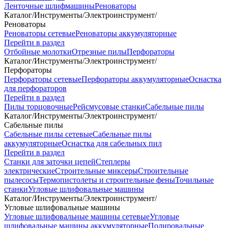
Ленточные шлифмашины
Реноваторы
Каталог
/
Инструменты
/
Электроинструмент
/
Реноваторы
Реноваторы сетевые
Реноваторы аккумуляторные
Перейти в раздел
Отбойные молотки
Отрезные пилы
Перфораторы
Каталог
/
Инструменты
/
Электроинструмент
/
Перфораторы
Перфораторы сетевые
Перфораторы аккумуляторные
Оснастка
для перфораторов
Перейти в раздел
Пилы торцовочные
Рейсмусовые станки
Сабельные пилы
Каталог
/
Инструменты
/
Электроинструмент
/
Сабельные пилы
Сабельные пилы сетевые
Сабельные пилы
аккумуляторные
Оснастка для сабельных пил
Перейти в раздел
Станки для заточки цепей
Степлеры
электрические
Строительные миксеры
Строительные
пылесосы
Термопистолеты и строительные фены
Точильные
станки
Угловые шлифовальные машины
Каталог
/
Инструменты
/
Электроинструмент
/
Угловые шлифовальные машины
Угловые шлифовальные машины сетевые
Угловые
шлифовальные машины аккумуляторные
Полировальные