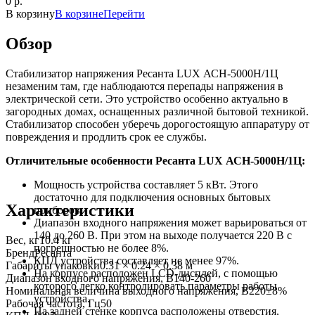
0
p.
В корзину
В корзине
Перейти
Обзор
Стабилизатор напряжения Ресанта LUX АСН-5000Н/1Ц
незаменим там, где наблюдаются перепады напряжения в
электрической сети. Это устройство особенно актуально в
загородных домах, оснащенных различной бытовой техникой.
Стабилизатор способен уберечь дорогостоящую аппаратуру от
повреждения и продлить срок ее службы.
Отличительные особенности Ресанта LUX АСН-5000Н/1Ц:
Мощность устройства составляет 5 кВт. Этого
достаточно для подключения основных бытовых
Характеристики
приборов.
Диапазон входного напряжения может варьироваться от
140 до 260 В. При этом на выходе получается 220 В с
Вес, кг
10.4 кг
погрешностью не более 8%.
Бренд
Ресанта
КПД устройства составляет не менее 97%.
Габариты упаковки
0.31 × 0.24 × 0.38 м
На корпусе расположен LCD-дисплей, с помощью
Диапазон входного напряжения, В
140-260
которого легко контролировать параметры работы
Номинальная величина выходного напряжения, В
220±8%
устройства.
Рабочая частота, Гц
50
На задней стенке корпуса расположены отверстия,