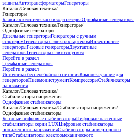
защиты
Автотрансформаторы
Генераторы
Каталог
/
Силовая техника
/
Генераторы
Блоки автоматического ввода резерва
Однофазные генераторы
Каталог
/
Силовая техника
/
Генераторы
/
Однофазные генераторы
Дизельные генераторы
Генераторы с ручным
стартером
Генераторы с электростартером
Инверторные
генераторы
Газовые генераторы
Двухтактные
генераторы
Генераторы с автозапуском
Перейти в раздел
Трехфазные генераторы
Перейти в раздел
Источники бесперебойного питания
Комплектующие для
генераторов
Пневмоинструмент
Компрессоры
Стабилизаторы
напряжения
Каталог
/
Силовая техника
/
Стабилизаторы напряжения
Однофазные стабилизаторы
Каталог
/
Силовая техника
/
Стабилизаторы напряжения
/
Однофазные стабилизаторы
Бытовые цифровые стабилизаторы
Цифровые настенные
стабилизаторы серии LUX
Цифровые стабилизаторы
пониженного напряжения
Стабилизаторы инверторного
типа
Стабилизаторы электромеханического