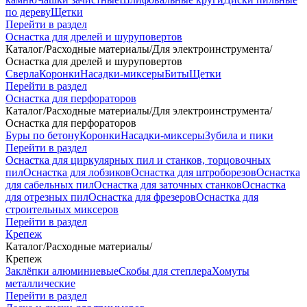
по дереву
Щетки
Перейти в раздел
Оснастка для дрелей и шуруповертов
Каталог
/
Расходные материалы
/
Для электроинструмента
/
Оснастка для дрелей и шуруповертов
Сверла
Коронки
Насадки-миксеры
Биты
Щетки
Перейти в раздел
Оснастка для перфораторов
Каталог
/
Расходные материалы
/
Для электроинструмента
/
Оснастка для перфораторов
Буры по бетону
Коронки
Насадки-миксеры
Зубила и пики
Перейти в раздел
Оснастка для циркулярных пил и станков, торцовочных
пил
Оснастка для лобзиков
Оснастка для штроборезов
Оснастка
для сабельных пил
Оснастка для заточных станков
Оснастка
для отрезных пил
Оснастка для фрезеров
Оснастка для
строительных миксеров
Перейти в раздел
Крепеж
Каталог
/
Расходные материалы
/
Крепеж
Заклёпки алюминиевые
Скобы для степлера
Хомуты
металлические
Перейти в раздел