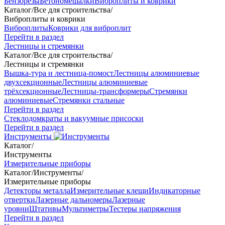
Бензорезы
Бетономешалки
Виброплиты и коврики
Каталог
/
Все для строительства
/
Виброплиты и коврики
Виброплиты
Коврики для виброплит
Перейти в раздел
Лестницы и стремянки
Каталог
/
Все для строительства
/
Лестницы и стремянки
Вышка-тура и лестница-помост
Лестницы алюминиевые
двухсекционные
Лестницы алюминиевые
трёхсекционные
Лестницы-трансформеры
Стремянки
алюминиевые
Стремянки стальные
Перейти в раздел
Стеклодомкраты и вакуумные присоски
Перейти в раздел
Инструменты
Каталог
/
Инструменты
Измерительные приборы
Каталог
/
Инструменты
/
Измерительные приборы
Детекторы металла
Измерительные клещи
Индикаторные
отвертки
Лазерные дальномеры
Лазерные
уровни
Штативы
Мультиметры
Тестеры напряжения
Перейти в раздел