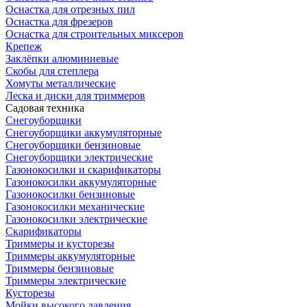
Оснастка для отрезных пил
Оснастка для фрезеров
Оснастка для строительных миксеров
Крепеж
Заклёпки алюминиевые
Скобы для степлера
Хомуты металлические
Леска и диски для триммеров
Садовая техника
Снегоуборщики
Снегоуборщики аккумуляторные
Снегоуборщики бензиновые
Снегоуборщики электрические
Газонокосилки и скарификаторы
Газонокосилки аккумуляторные
Газонокосилки бензиновые
Газонокосилки механические
Газонокосилки электрические
Скарификаторы
Триммеры и кусторезы
Триммеры аккумуляторные
Триммеры бензиновые
Триммеры электрические
Кусторезы
Мойки высокого давления