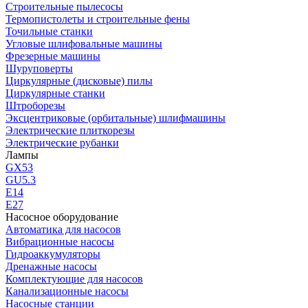
Строительные пылесосы
Термопистолеты и строительные фены
Точильные станки
Угловые шлифовальные машины
Фрезерные машины
Шуруповерты
Циркулярные (дисковые) пилы
Циркулярные станки
Штроборезы
Эксцентриковые (орбитальные) шлифмашины
Электрические плиткорезы
Электрические рубанки
Лампы
GX53
GU5.3
Е14
Е27
Насосное оборудование
Автоматика для насосов
Вибрационные насосы
Гидроаккумуляторы
Дренажные насосы
Комплектующие для насосов
Канализационные насосы
Насосные станции