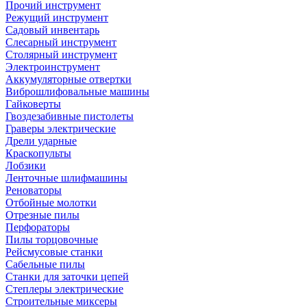
Прочий инструмент
Режущий инструмент
Садовый инвентарь
Слесарный инструмент
Столярный инструмент
Электроинструмент
Аккумуляторные отвертки
Виброшлифовальные машины
Гайковерты
Гвоздезабивные пистолеты
Граверы электрические
Дрели ударные
Краскопульты
Лобзики
Ленточные шлифмашины
Реноваторы
Отбойные молотки
Отрезные пилы
Перфораторы
Пилы торцовочные
Рейсмусовые станки
Сабельные пилы
Станки для заточки цепей
Степлеры электрические
Строительные миксеры