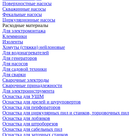
Поверхностные насосы
Скважинные насосы
Фекальные насосы
Циркуляционные насосы
Расходные материалы
Для электромонтажа
Клеммники
Изоленты
Хомуты (стяжки) нейлоновые
Для водонагревателей
Для генераторов
Для насосов
Для садовой техники
Для сварки
Сварочные электроды
Сварочные принадлежности
Для электроинструмента
Оснастка для УШМ
Оснастка для дрелей и шуруповертов
Оснастка для перфораторов
Оснастка для циркулярных пил и станков, торцовочных пил
Оснастка для лобзиков
Оснастка для штроборезов
Оснастка для сабельных пил
Оснастка для заточных станков