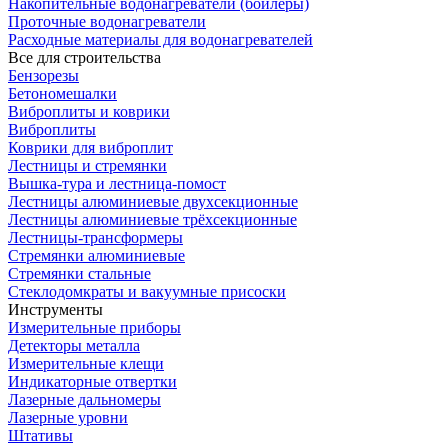
Накопительные водонагреватели (бойлеры)
Проточные водонагреватели
Расходные материалы для водонагревателей
Все для строительства
Бензорезы
Бетономешалки
Виброплиты и коврики
Виброплиты
Коврики для виброплит
Лестницы и стремянки
Вышка-тура и лестница-помост
Лестницы алюминиевые двухсекционные
Лестницы алюминиевые трёхсекционные
Лестницы-трансформеры
Стремянки алюминиевые
Стремянки стальные
Стеклодомкраты и вакуумные присоски
Инструменты
Измерительные приборы
Детекторы металла
Измерительные клещи
Индикаторные отвертки
Лазерные дальномеры
Лазерные уровни
Штативы